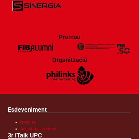
Promou
Organització
Esdeveniment
Notícies
Activitats i accions
3r iTalk UPC