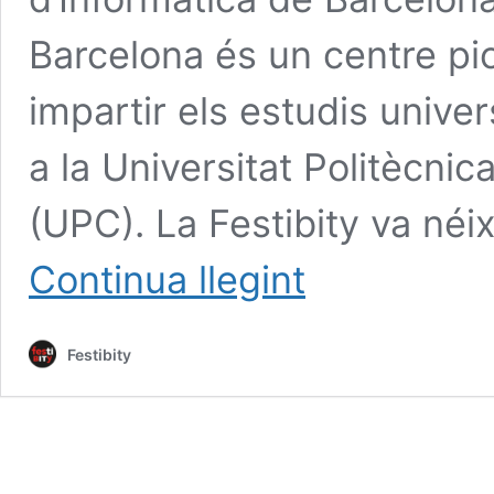
Barcelona és un centre pio
impartir els estudis univer
a la Universitat Politècni
(UPC). La Festibity va néix
Què
Continua llegint
és
la
festibity?
Festibity