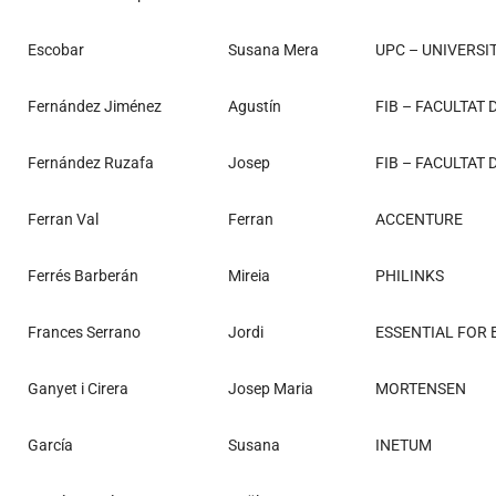
Escobar
Susana Mera
UPC – UNIVERSI
Fernández Jiménez
Agustín
FIB – FACULTAT
Fernández Ruzafa
Josep
FIB – FACULTAT
Ferran Val
Ferran
ACCENTURE
Ferrés Barberán
Mireia
PHILINKS
Frances Serrano
Jordi
ESSENTIAL FOR 
Ganyet i Cirera
Josep Maria
MORTENSEN
García
Susana
INETUM