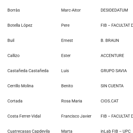
Borràs
Marc-Aitor
DESIDEDATUM
Botella López
Pere
FIB – FACULTAT
Buil
Ernest
B. BRAUN
Callizo
Ester
ACCENTURE
Castañeda Castañeda
Luis
GRUPO SAVIA
Cerrillo Molina
Benito
SIN CUENTA
Cortada
Rosa Maria
CIOS.CAT
Costa Ferrer-Vidal
Francisco Javier
FIB – FACULTAT
Cuatrecasas Capdevila
Marta
inLab FIB – UPC