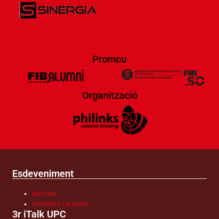
Promou
Organització
Esdeveniment
Notícies
Activitats i accions
3r iTalk UPC