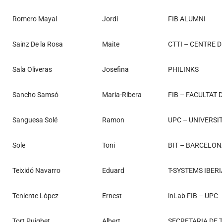
Romero Mayal
Jordi
FIB ALUMNI
Sainz De la Rosa
Maite
CTTI – CENTRE 
Sala Oliveras
Josefina
PHILINKS
Sancho Samsó
Maria-Ribera
FIB – FACULTAT
Sanguesa Solé
Ramon
UPC – UNIVERSI
Sole
Toni
BIT – BARCELON
Teixidó Navarro
Eduard
T-SYSTEMS IBERI
Teniente López
Ernest
inLab FIB – UPC
Tort Puigbet
Albert
SECRETARIA DE 