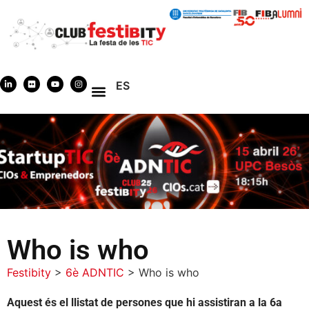
ES
Who is who
Festibity
>
6è ADNTIC
>
Who is who
Aquest és el llistat de persones que hi assistiran a la 6a