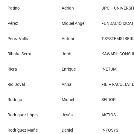
Patino
Adrian
UPC – UNIVERSI
Pérez
Miquel Angel
FUNDACIÓ I2CAT
Pérez Valls
Antoni
T-SYSTEMS IBERI
Ribalta Serra
Jordi
KAWARU CONSU
Riera
Enrique
INETUM
Rio Doval
Anna
FIB – FACULTAT
Rodrigo
Miquel
SEIDOR
Rodríguez López
Jesús
AKTIOS
Rodríguez Mañé
Daniel
INFOSYS