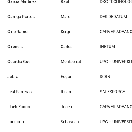
García Martínez
Raül
DXC TECHNOLO
Garriga Portolà
Marc
DESIDEDATUM
Giné Ramon
Sergi
CARVER ADVANCE
Gironella
Carlos
INETUM
Guàrdia Güell
Montserrat
UPC – UNIVERSI
Jubilar
Edgar
ISDIN
Leal Farreras
Ricard
SALESFORCE
Lluch Zanón
Josep
CARVER ADVANCE
Londono
Sebastian
UPC – UNIVERSI