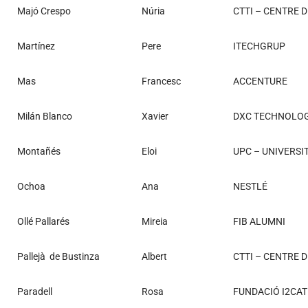
Majó Crespo
Núria
CTTI – CENTRE 
Martínez
Pere
ITECHGRUP
Mas
Francesc
ACCENTURE
Milán Blanco
Xavier
DXC TECHNOLO
Montañés
Eloi
UPC – UNIVERSI
Ochoa
Ana
NESTLÉ
Ollé Pallarés
Mireia
FIB ALUMNI
Pallejà de Bustinza
Albert
CTTI – CENTRE 
Paradell
Rosa
FUNDACIÓ I2CAT