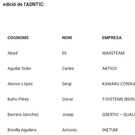
edició de l’ADNTIC:
COGNOMS
NOM
EMPRESA
Abad
Eli
WA4STEAM
Aguilar Soler
Carles
AKTIOS
Alonso López
Sergi
KAWARU CONSU
Baño Pérez
Oscar
T-SYSTEMS IBERI
Barrera Sánchez
Josep
QSERTIC – QUALI
Bonilla Aguilera
Antonio
INETUM