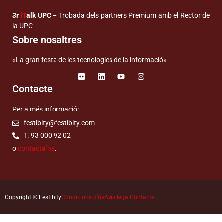
3r
iT
alk UPC –
Trobada dels partners Premium amb el Rector de
la UPC
Sobre nosaltres
«La gran festa de les tecnologies de la informació»
Contacte
Per a més informació:
festibity@festibity.com
T. 93 000 92 02
o
contacta’ns
.
Copyright © Festibity
Condicions d’ús
Avís legal
Contacte