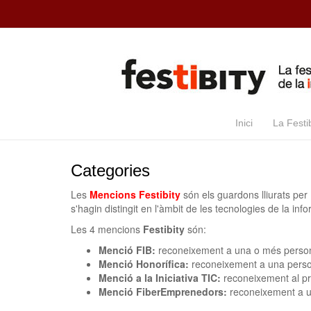
Skip to main content
Inici
La Festib
Categories
Les
Mencions Festibity
són els guardons lliurats per
s'hagin distingit en l'àmbit de les tecnologies de la i
Les 4 mencions
Festibity
són:
Menció FIB:
reconeixement a una o més persone
Menció Honorífica:
reconeixement a una persona,
Menció a la Iniciativa TIC:
reconeixement al pro
Menció FiberEmprenedors:
reconeixement a un