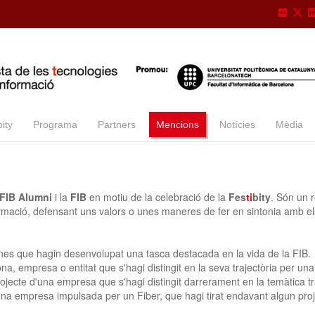
ity
Programa
Partners
Mencions
Notícies
Mèdia
FIB Alumni
i la
FIB
en motiu de la celebració de la
Fes
ti
bity
. Són un 
nformació, defensant uns valors o unes maneres de fer en sintonia amb el
s que hagin desenvolupat una tasca destacada en la vida de la FIB.
 empresa o entitat que s'hagi distingit en la seva trajectòria per una 
jecte d'una empresa que s'hagi distingit darrerament en la temàtica tra
a empresa impulsada per un Fiber, que hagi tirat endavant algun proje