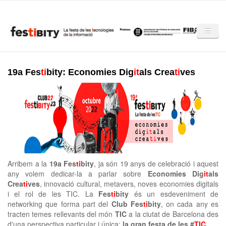
Skip to main content
Inici
19a Fes
ti
bity: Economies Dig
it
als Crea
ti
ves
La Festibity
Programa
Partners
Mencions
Arribem a la
19a Fes
ti
bity
,
ja són 19 anys de celebració i aquest
Notícies
any volem dedicar-la a parlar sobre
Economies Dig
it
als
Crea
ti
ves
, innovació cultural, metavers, noves economies digitals
Mèdia
i el rol de les TIC. La
Fes
ti
bity
és un esdeveniment de
networking que forma part del
Club Fes
ti
bity
, on cada any es
Altres edicions
tracten temes rellevants del món
TIC
a la ciutat de Barcelona des
d'una perspectiva particular i única:
la gran festa de les #
TIC
.