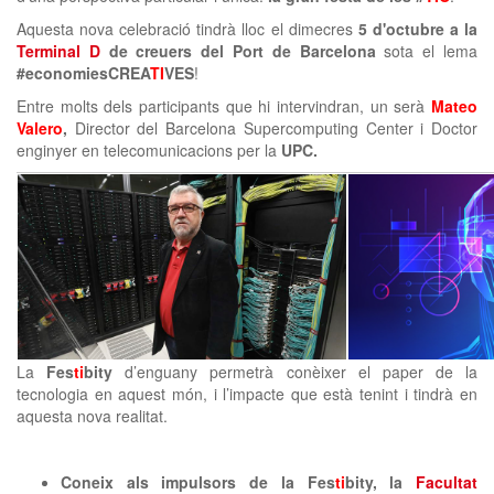
Aquesta nova celebració tindrà lloc el dimecres
5 d'octubre a la
Terminal D
de creuers del Port de Barcelona
sota el lema
#economiesCREA
TI
VES
!
Entre molts dels participants que hi intervindran, un serà
Mateo
Valero
,
Director del Barcelona Supercomputing Center i Doctor
enginyer en telecomunicacions per la
UPC.
La
Fes
ti
bity
d’enguany permetrà conèixer el paper de la
tecnologia en aquest món, i l’impacte que està tenint i tindrà en
aquesta nova realitat.
Coneix als impulsors de la Fes
ti
bity, la
Facultat