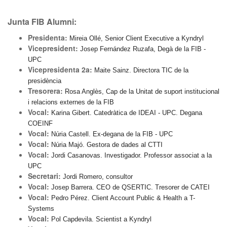
Junta FIB Alumni:
Presidenta:
Mireia Ollé, Senior Client Executive a Kyndryl
Vicepresident:
Josep Fernández Ruzafa, Degà de la FIB -
UPC
Vicepresidenta 2a:
Maite Sainz. Directora TIC de la
presidència
Tresorera:
Rosa Anglès, Cap de la Unitat de suport institucional
i relacions externes de la FIB
Vocal:
Karina Gibert. Catedràtica de IDEAI - UPC. Degana
COEINF
Vocal:
Núria Castell. Ex-degana de la FIB - UPC
Vocal:
Núria Majó. Gestora de dades al CTTI
Vocal:
Jordi Casanovas. Investigador. Professor associat a la
UPC
Secretari:
Jordi Romero, consultor
Vocal:
Josep Barrera. CEO de QSERTIC. Tresorer de CATEI
Vocal:
Pedro Pérez. Client Account Public & Health a T-
Systems
Vocal:
Pol Capdevila. Scientist a Kyndryl