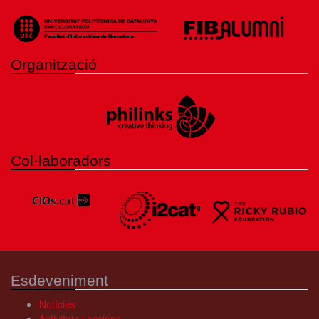
Organització
Col·laboradors
Esdeveniment
Notícies
Activitats i accions