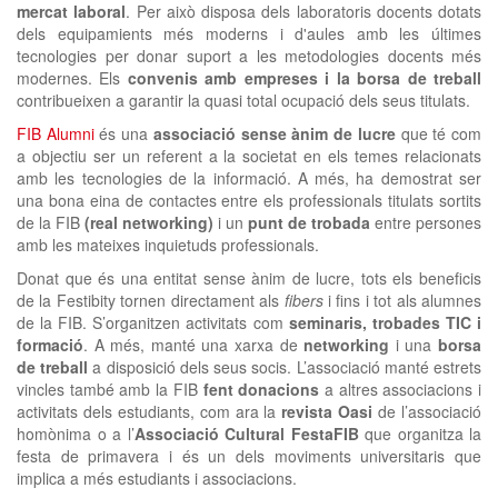
» SUBSCRIU-TE AL clickNEWS
mercat laboral
. Per això disposa dels laboratoris docents dotats
dels equipamients més moderns i d'aules amb les últimes
tecnologies per donar suport a les metodologies docents més
modernes. Els
convenis amb empreses i la borsa de treball
contribueixen a garantir la quasi total ocupació dels seus titulats.
FIB Alumni
és una
associació sense ànim de lucre
que té com
a objectiu
ser un referent a la societat en els temes relacionats
amb les tecnologies de la informació. A més, ha demostrat ser
una bona eina de contactes entre els professionals titulats sortits
de la FIB
(real networking)
i un
punt de trobada
entre persones
amb les mateixes inquietuds professionals.
Donat que és una entitat sense ànim de lucre, tots els beneficis
de la Festibity tornen directament als
fibers
i fins i tot als alumnes
de la FIB. S’organitzen activitats com
seminaris, trobades TIC i
formació
. A més, manté una xarxa de
networking
i una
borsa
de treball
a disposició dels seus socis. L’associació manté estrets
vincles també amb la FIB
fent donacions
a altres associacions i
activitats dels estudiants, com ara la
revista Oasi
de l’associació
homònima o a l’
Associació Cultural FestaFIB
que organitza la
festa de primavera i és un dels moviments universitaris que
implica a més estudiants i associacions.