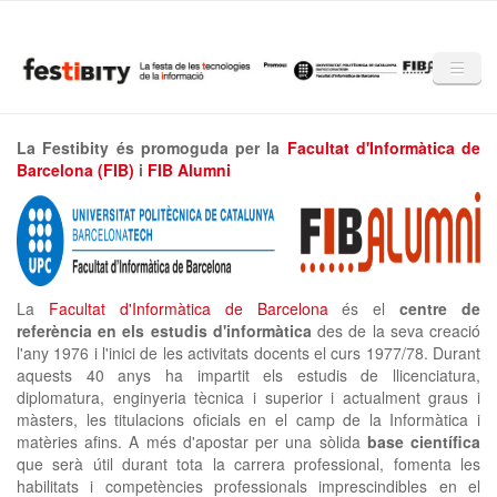
Skip to main content
Inici
La Festibity és promoguda per la
Facultat d'Informàtica de
Barcelona (FIB)
i
FIB Alumni
La Festibity
Programa
Partners
La
Facultat d'Informàtica de Barcelona
és el
centre de
Mencions
referència en els estudis d'informàtica
des de la seva creació
l'any 1976 i l'inici de les activitats docents el curs 1977/78. Durant
Notícies
aquests 40 anys ha impartit els estudis de llicenciatura,
diplomatura, enginyeria tècnica i superior i actualment graus i
Mèdia
màsters, les titulacions oficials en el camp de la Informàtica i
matèries afins. A més d'apostar per una sòlida
base científica
Altres edicions
que serà útil durant tota la carrera professional, fomenta les
habilitats i competències professionals imprescindibles en el