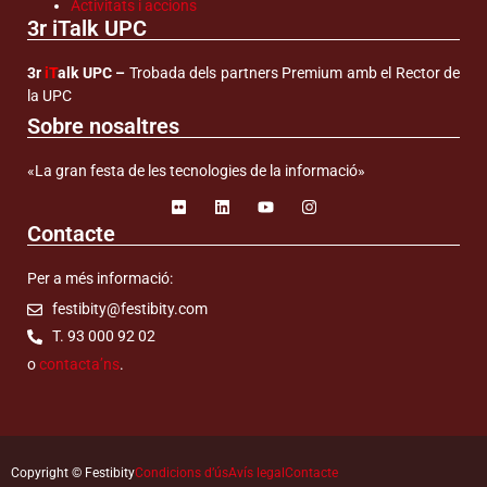
Activitats i accions
3r iTalk UPC
3r
iT
alk UPC –
Trobada dels partners Premium amb el Rector de
la UPC
Sobre nosaltres
«La gran festa de les tecnologies de la informació»
Contacte
Per a més informació:
festibity@festibity.com
T. 93 000 92 02
o
contacta’ns
.
Copyright © Festibity
Condicions d’ús
Avís legal
Contacte