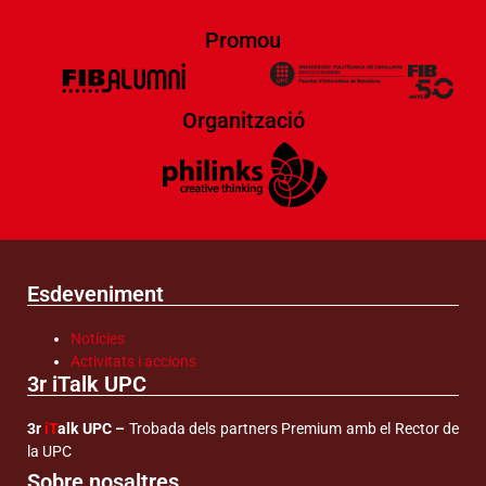
Promou
Organització
Esdeveniment
Notícies
Activitats i accions
3r iTalk UPC
3r
iT
alk UPC –
Trobada dels partners Premium amb el Rector de
la UPC
Sobre nosaltres