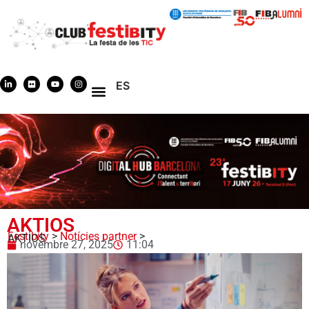
ES
AKTIOS
Festibity
>
Notícies partner
>
AKTIOS
novembre 27, 2025
11:04