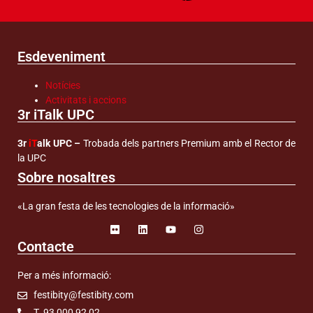
Esdeveniment
Notícies
Activitats i accions
3r iTalk UPC
3r
iT
alk UPC –
Trobada dels partners Premium amb el Rector de
la UPC
Sobre nosaltres
«La gran festa de les tecnologies de la informació»
Contacte
Per a més informació:
festibity@festibity.com
T. 93 000 92 02