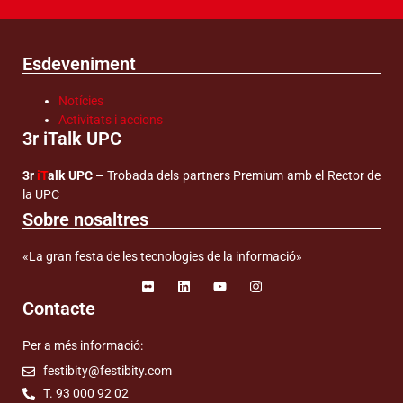
Esdeveniment
Notícies
Activitats i accions
3r iTalk UPC
3r
iT
alk UPC –
Trobada dels partners Premium amb el Rector de
la UPC
Sobre nosaltres
«La gran festa de les tecnologies de la informació»
Contacte
Per a més informació:
festibity@festibity.com
T. 93 000 92 02