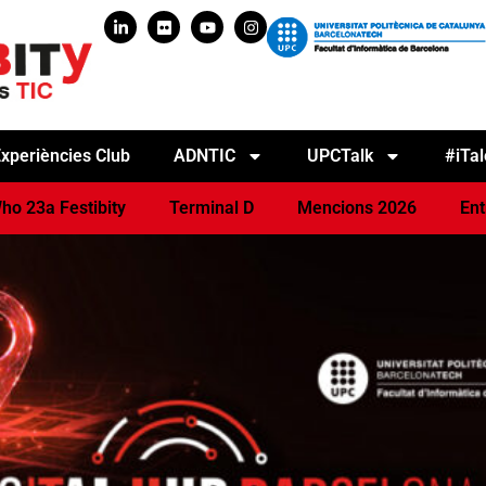
xperiències Club
ADNTIC
UPCTalk
#iTal
ho 23a Festibity
Terminal D
Mencions 2026
Ent