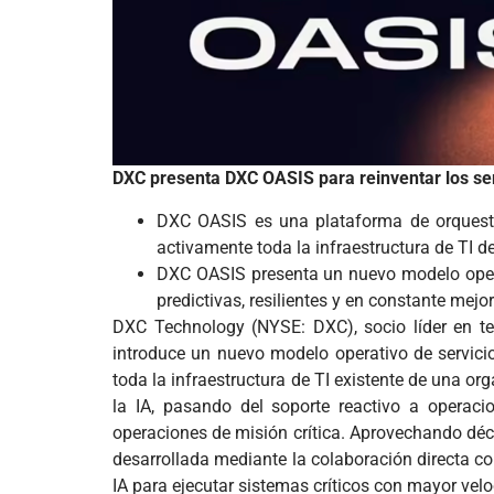
DXC presenta DXC OASIS para reinventar los serv
DXC OASIS es una plataforma de orquestac
activamente toda la infraestructura de TI d
DXC OASIS presenta un nuevo modelo opera
predictivas, resilientes y en constante mejo
DXC Technology (NYSE: DXC), socio líder en te
introduce un nuevo modelo operativo de servic
toda la infraestructura de TI existente de una o
la IA, pasando del soporte reactivo a operaci
operaciones de misión crítica. Aprovechando déc
desarrollada mediante la colaboración directa c
IA para ejecutar sistemas críticos con mayor veloc