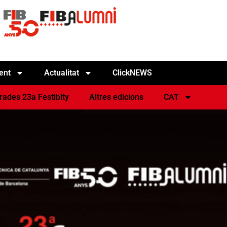
ent
Actualitat
ClickNEWS
rades 23a Festibity
Altres edicions
CAT