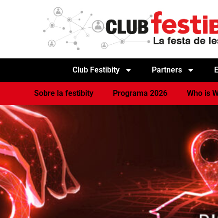
Club Festibity
Partners
E
Sobre la festibity
Programa 2026
Who is W