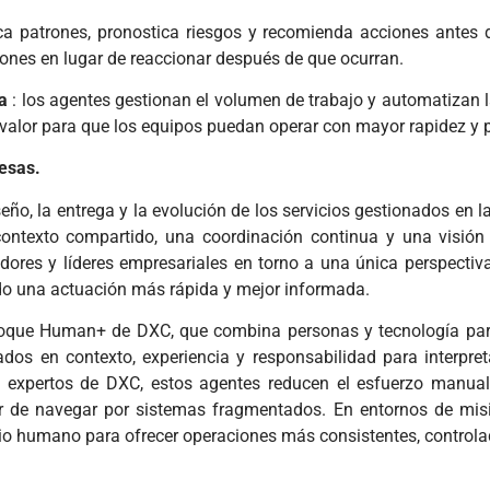
ica patrones, pronostica riesgos y recomienda acciones antes 
ciones en lugar de reaccionar después de que ocurran.
a
: los agentes gestionan el volumen de trabajo y automatizan la
r valor para que los equipos puedan operar con mayor rapidez y p
esas.
, la entrega y la evolución de los servicios gestionados en la 
ntexto compartido, una coordinación continua y una visión c
adores y líderes empresariales en torno a una única perspectiva
do una actuación más rápida y mejor informada.
foque Human+ de DXC, que combina personas y tecnología para 
dos ​​en contexto, experiencia y responsabilidad para interpret
os expertos de DXC, estos agentes reducen el esfuerzo manual,
r de navegar por sistemas fragmentados. En entornos de misió
cio humano para ofrecer operaciones más consistentes, controlad