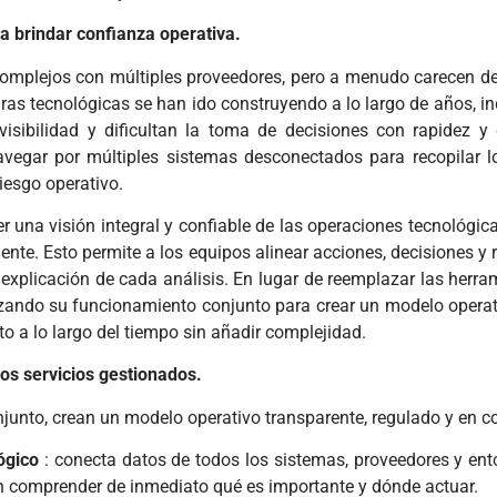
 brindar confianza operativa.
mplejos con múltiples proveedores, pero a menudo carecen de u
turas tecnológicas se han ido construyendo a lo largo de años, i
visibilidad y dificultan la toma de decisiones con rapidez y 
vegar por múltiples sistemas desconectados para recopilar l
iesgo operativo.
una visión integral y confiable de las operaciones tecnológica
ente. Esto permite a los equipos alinear acciones, decisiones y 
 explicación de cada análisis. En lugar de reemplazar las herra
zando su funcionamiento conjunto para crear un modelo operat
o a lo largo del tiempo sin añadir complejidad.
os servicios gestionados.
unto, crean un modelo operativo transparente, regulado y en c
ógico
: conecta datos de todos los sistemas, proveedores y ento
n comprender de inmediato qué es importante y dónde actuar.