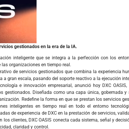
icios gestionados en la era de la IA.
ión inteligente que se integra a la perfección con los entor
e las organizaciones en tiempo real.
tivo de servicios gestionados que combina la experiencia hum
ra a gran escala, pasando del soporte reactivo a la ejecución inte
cnología e innovación empresarial, anunció hoy DXC OASIS, 
ios gestionados. Diseñada como una capa única, gobernada y s
rganización. Redefine la forma en que se prestan los servicios 
ones inteligentes en tiempo real en todo el entorno tecnol
adas de experiencia de DXC en la prestación de servicios, vali
on los clientes, DXC OASIS conecta cada sistema, señal y decisi
idad, claridad y control.