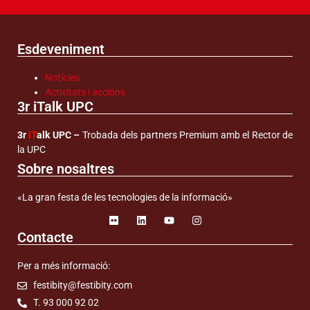
Esdeveniment
Notícies
Activitats i accions
3r iTalk UPC
3r
iT
alk UPC –
Trobada dels partners Premium amb el Rector de
la UPC
Sobre nosaltres
«La gran festa de les tecnologies de la informació»
Contacte
Per a més informació:
festibity@festibity.com
T. 93 000 92 02