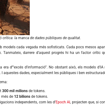
 crítica: la manca de dades públiques de qualitat.
 amb models cada vegada més sofisticats. Cada pocs mesos apa
. Tanmateix, darrere d’aquest progrés hi ha un factor crític 
na era d’“excés d’informació”. No obstant això, els models d’I
at. I aquestes dades, especialment les públiques i ben estructur
lema:
nt
300 mil milions
de tokens.
mb més de
12 bilions
de tokens.
igacions independents, com les d’
Epoch AI
, projecten que, si c