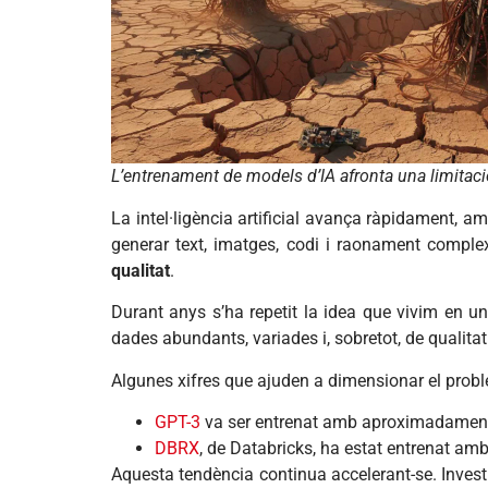
L’entrenament de models d’IA afronta una limitació
La intel·ligència artificial avança ràpidament,
generar text, imatges, codi i raonament complex
qualitat
.
Durant anys s’ha repetit la idea que vivim en u
dades abundants, variades i, sobretot, de qualit
Algunes xifres que ajuden a dimensionar el prob
GPT-3
va ser entrenat amb aproximadame
DBRX
, de Databricks, ha estat entrenat a
Aquesta tendència continua accelerant-se. Invest