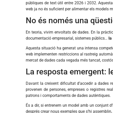
públiques de text útil entre 2026 i 2032. Aquest
web ja no és suficient per alimentar els models 
No és només una qüesti
En teoria, vivim envoltats de dades. En la pràcti
documentació empresarial, sistemes públics…
la
Aquesta situació ha generat una intensa competè
web implementen restriccions al rastreig automàti
mercat de dades cada vegada més tancat, costós 
La resposta emergent: l
Davant la creixent dificultat d’accedir a dades r
provenen de persones, empreses o registres real
patrons i comportaments de dades autèntiques.
És a dir, si entrenem un model amb un conjunt d’h
després crear nous exemples que s’hi assemblin, per