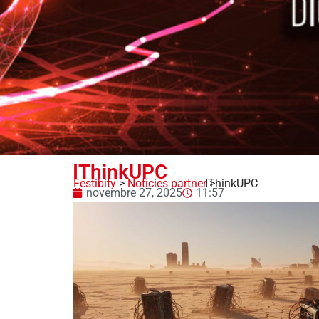
IThinkUPC
Festibity
>
Notícies partner
IThinkUPC
>
novembre 27, 2025
11:57