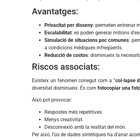
Avantatges:
Privacitat per disseny
: permeten entrenar 
Escalabilitat
: es poden generar milions d’e
Simulació de situacions poc comunes
: pe
a condicions mèdiques infreqüents.
Reducció de costos
: disminueix la necessi
Riscos associats:
Existeix un fenomen conegut com a “
col·lapse 
diversitat disminueix. És com
fotocopiar una fot
Això pot provocar:
Respostes més repetitives.
Menys creativitat.
Desconnexió amb la realitat del món.
Per això, l’ús de dades sintètiques ha d’anar ac