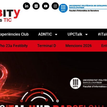
xperiències Club
ADNTIC
UPCTalk
#iTal
ho 23a Festibity
Terminal D
Mencions 2026
Ent