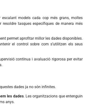
uar escalant models cada cop més grans, moltes
er resoldre tasques específiques de manera més
nt permet aprofitar millor les dades disponibles.
tenir el control sobre com s’utilitzen els seus
pervisió contínua i avaluació rigorosa per evitar
a.
 aquestes dades ja no són infinites.
inem les dades
. Les organitzacions que entenguin
ims anys.