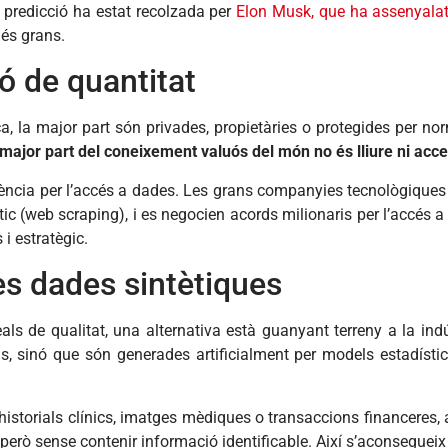
a predicció ha estat recolzada per
Elon Musk, que ha assenyala
més grans.
ó de quantitat
ca, la major part són privades, propietàries o protegides per n
 major part del coneixement valuós del món no és lliure ni acce
ncia per l’accés a dades. Les grans companyies tecnològiques co
c (web scraping), i es negocien acords milionaris per l’accés a
i estratègic.
es dades sintètiques
eals de qualitat, una alternativa està guanyant terreny a la ind
s, sinó que són generades artificialment per models estadístics
istorials clínics, imatges mèdiques o transaccions financeres, 
ò sense contenir informació identificable. Així s’aconsegueix un e