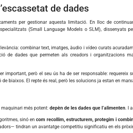
l’escassetat de dades
caments per gestionar aquesta limitació. En lloc de contin
especialitzats (Small Language Models o SLM), dissenyats p
evància: combinar text, imatges, àudio i vídeo curats acuradame
bució de dades que permeten als creadors i organitzacions man
r important, però el seu ús ha de ser responsable: requereix su
de biaixos. El repte és real, però les solucions ja estan en marx
 maquinari més potent:
depèn de les dades que l’alimenten
. I
lgoritmes, sinó en
com recollim, estructurem, protegim i comb
dors— tindran un avantatge competitiu significatiu en els pròx