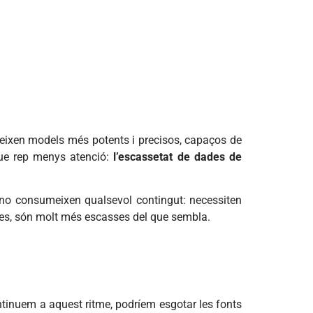
reixen models més potents i precisos, capaços de
que rep menys atenció:
l’escassetat de dades de
A no consumeixen qualsevol contingut: necessiten
ades, són molt més escasses del que sembla.
ontinuem a aquest ritme, podríem esgotar les fonts