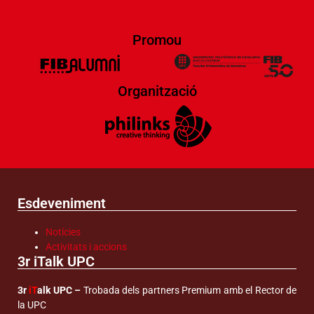
Promou
Organització
Esdeveniment
Notícies
Activitats i accions
3r iTalk UPC
3r
iT
alk UPC –
Trobada dels partners Premium amb el Rector de
la UPC