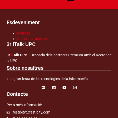
Esdeveniment
Notícies
Activitats i accions
3r iTalk UPC
3r
iT
alk UPC –
Trobada dels partners Premium amb el Rector de
la UPC
Sobre nosaltres
«La gran festa de les tecnologies de la informació»
Contacte
Per a més informació:
festibity@festibity.com