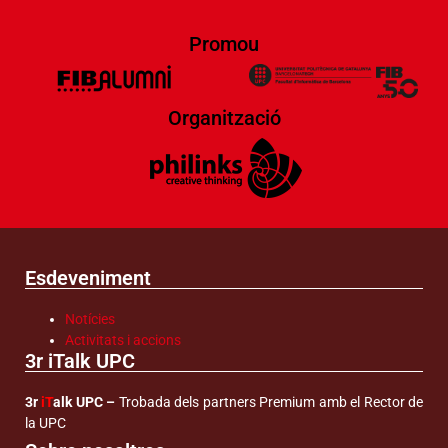
Promou
Organització
Esdeveniment
Notícies
Activitats i accions
3r iTalk UPC
3r
iT
alk UPC –
Trobada dels partners Premium amb el Rector de
la UPC