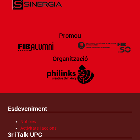
Promou
Organització
Esdeveniment
Notícies
Activitats i accions
3r iTalk UPC