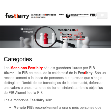
Skip to main content
Inici
Club Festibity
La Festibity
Categories
Partners
Les
Mencions Festibity
són els guardons lliurats per
FIB
Mencions
Alumni
i la
FIB
en motiu de la celebració de la
Fes
ti
bity
. Són un
reconeixement a la tasca de persones o empreses que s'hagin
Notícies
distingit en l'àmbit de les tecnologies de la informació, defensant
uns valors o unes maneres de fer en sintonia amb els objectius
Mèdia
de FIB Alumni i de la FIB.
Les 4 mencions
Festibity
són:
Altres edicions
Menció FIB:
reconeixement a una o més persones que