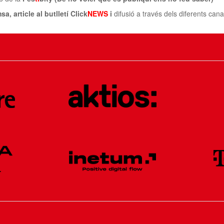
, article al butlletí Click
NEWS
i
difusió a través dels diferents cana