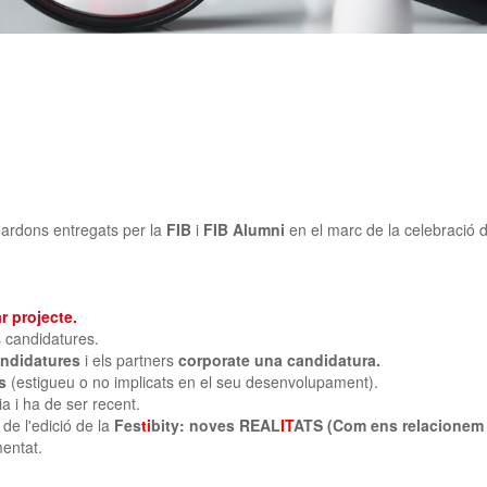
uardons entregats per la
FIB
i
FIB Alumni
en el marc de la celebració 
 projecte.
es candidatures.
ndidatures
i els partners
corporate una candidatura.
rs
(estigueu o no implicats en el seu desenvolupament).
ia i ha de ser recent.
 de l'edició de la
Fes
ti
bity: noves REAL
IT
ATS (Com ens relacionem 
mentat.