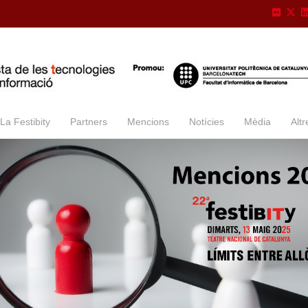
La Festibity
Partners
Mencions
Notícies
Mèdia
Altr