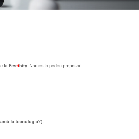
de la
Fes
ti
bity.
Només la poden proposar
amb la tecnologia?)
.