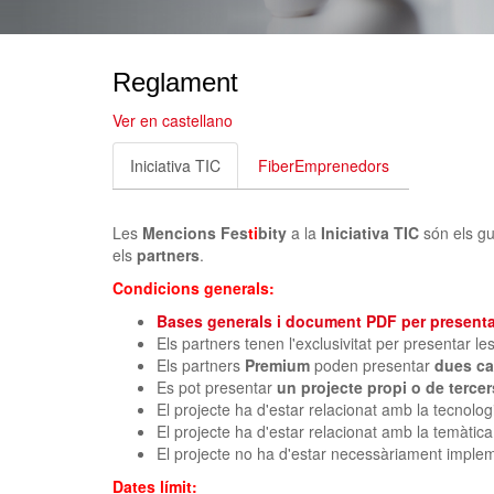
Reglament
Ver en castellano
Iniciativa TIC
FiberEmprenedors
Les
Mencions Fes
ti
bity
a la
Iniciativa TIC
són els g
els
partners
.
Condicions generals:
Bases generals i document PDF per presentar
Els partners tenen l'exclusivitat per presentar l
Els partners
Premium
poden presentar
dues ca
Es pot presentar
un projecte propi o de terce
El projecte ha d'estar relacionat amb la tecnolog
El projecte ha d'estar relacionat amb la temàtica
El projecte no ha d'estar necessàriament imple
Dates límit: