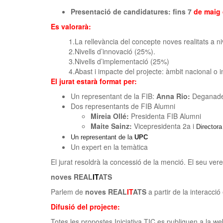
Presentació de candidatures: fins 7
de maig 
Es valorarà:
1.La rellevància del concepte noves realitats a ni
2.Nivells d’innovació (25%).
3.Nivells d’implementació (25%)
4.Abast i impacte del projecte: àmbit nacional o 
El jurat estarà format per:
Un representant de la FIB:
Anna Rio:
Deganade 
Dos representants de FIB Alumni
Mireia Ollé:
Presidenta FIB Alumni
Maite Sainz:
Vicepresidenta 2a i
Directora 
Un representant de la
UPC
Un expert en la temàtica
El jurat resoldrà la concessió de la menció. El seu vere
noves REAL
IT
ATS
Parlem de
noves REAL
IT
ATS
a partir de la interacció
Difusió del projecte:
Totes les propostes Iniciativa TIC es publiquen a la w