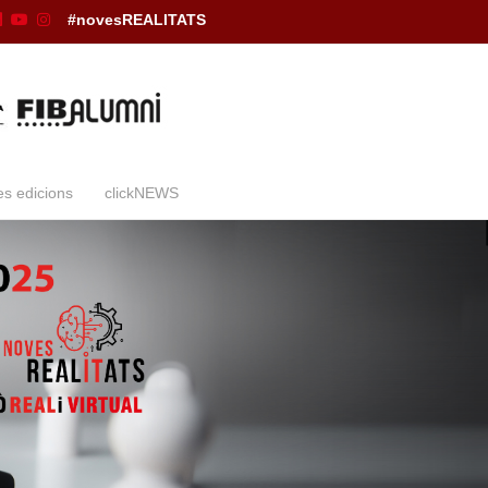
#novesREALITATS
es edicions
clickNEWS