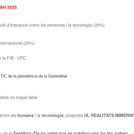
del 2025
.
vell d’interacció entre les persones i la tecnologia (25%).
internacional (25%).
la FIB - UPC
TIC de la presidència de la Generalitat
dicte és inapel·lable.
 entre els
humans
i la
tecnologia
: projectes
IA, REALITATS IMMERSIVES
eb de la
Fes
ti
bity (De no voler que es publiqui ens ho feu saber)