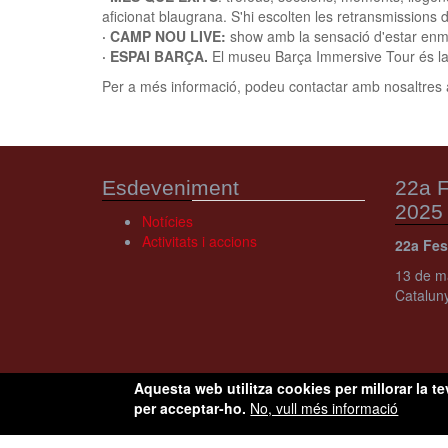
aficionat blaugrana. S'hi escolten les retransmissions d
· CAMP NOU LIVE:
show amb la sensació d'estar enmi
· ESPAI BARÇA.
El museu Barça Immersive Tour és la
Per a més informació, podeu contactar amb nosaltres 
Esdeveniment
22a F
2025
Notícies
Activitats i accions
22a Fes
13 de ma
Catalun
Aquesta web utilitza cookies per millorar la te
per acceptar-ho.
No, vull més informació
Copyright © Festibity.
Condicions d'ús
Avís legal