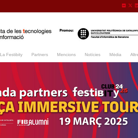
La Festibity
Partners
Mencions
Notícies
Mèdia
Altr