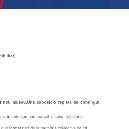
bilitat)
el nou museu.
Una exposició repleta de contingut
rans triomfs que han marcat la seva trajectòria.
s que format part de la memòria col·lectiva de tot