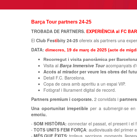
Barça Tour partners 24-25
TROBADA DE PARTNERS.
EXPERIÈNCIA al FC B
El
Club Fes
ti
bity 24-25
ofereix als partners una expe
DATA:
dimecres, 19 de març de 2025 (acte de migdia
Recorregut i visita panoràmica per Barcelon
Visita al
Barça Immersive Tour
acompanyats d'u
Accés al mirador per veure les obres del futu
Detall F.C. Barcelona.
Copa de cava amb aperitiu a un espai VIP.
Fotògraf i lliurament digital de record.
Partners premium i corporate.
2 convidats i
partner
Una oportunitat irrepetible
per a submergir-se en 
emotiu.
· SOM HISTÒRIA:
connectar el passat, el present i el
· TOTS UNITS FEM FORÇA
: audiovisuals del primer 
·
MÉS QUE ÈXITS
: trofeus, seccions, moments, llegend