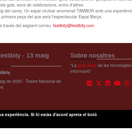
els gols, sons de celebracions, entre d'altres.
g del camp. Un espai cirulcar anomenat TAMBOR amb una experiència i 
 primera peça del que serà l'espectacular Espai Barça.
a través del següent correu:
festibity@festibity.com
estibity - 13 maig
Sobre nosaltres
"La
gran festa
de les tecnologies
informació"
tibity
ig de 2025 - Teatre Nacional de
ya
va experiència. Si hi estàs d'acord apreta el botó