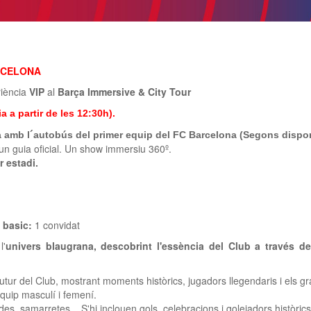
ARCELONA
riència
VIP
al
Barça Immersive & City Tour
 a partir de les 12:30h).
a amb l´autobús del primer equip del FC Barcelona (Segons disponi
n guia oficial. Un show immersiu 360º.
r estadi.
s basic:
1 convidat
l'
univers blaugrana, descobrint l'essència del Club a través d
 futur del Club, mostrant moments històrics, jugadors llegendaris i els g
equip masculí i femení.
es, samarretes... S'hi inclouen gols, celebracions i golejadors històric