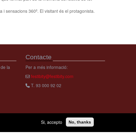
sensacions 360º. El visitant és el protagonista.
Contacte
 de la
Per a més informació:
festibity@festibity.com
T. 93 000 92 02
Si, accepto
No, thanks