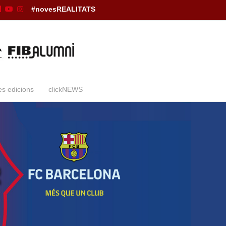
#novesREALITATS
es edicions
clickNEWS