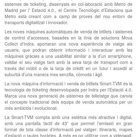
sistemes de ticketing, dissenyats en col·laboració amb Metro de
Madrid per l’ Estació 4.0., el Centre Tecnològic d’Estacions que
Metro està creant com a camp de proves del nou entorn de
transports digitalitzat i innovador.
Les noves màquines automàtiques de venda de bitllets i sistemes
de control d’accessos, basades en la línia de solucions Mova
Collect d'Indra, aportaran una nova experiència de viatge als
usuaris, que podran obtenir informació i interactuar amb les
màquines gràcies a una usabilitat similar a la d’un smartphone,
validar el seu viatge tant amb la seva tarja de transport com a
través del mòbil o de la tarja de crèdit en un futur i accedir al
suburbà d’una manera mes senzilla, còmoda i àgil.
La nova màquina d’informació i venda de bitllets Smart-TVM és la
tecnologia de ticketing desenvolupada per Indra per l’Estació 4.0.
Marca una nova generació de sistemes de billetatge que canvia
el concepte tradicional dels equips de venda automàtica per un
més ambiciós i evolucionat.
La Smart-TVM compta amb una estètica més atractiva i digital,
amb una pantalla tàctil de 43” que permet l’emissió en gran
format de tota classe d’informació pel viatger: itineraris, mapes
d’estació o taules horàries. A més es po utilitzar com a videowall,