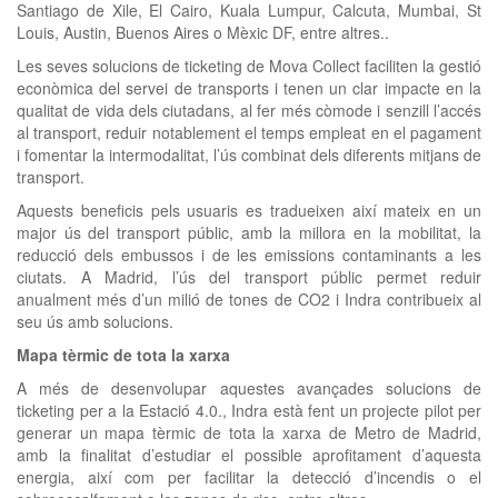
Santiago de Xile, El Cairo, Kuala Lumpur, Calcuta, Mumbai, St
Louis, Austin, Buenos Aires o Mèxic DF, entre altres..
Les seves solucions de ticketing de Mova Collect faciliten la gestió
econòmica del servei de transports i tenen un clar impacte en la
qualitat de vida dels ciutadans, al fer més còmode i senzill l’accés
al transport, reduir notablement el temps empleat en el pagament
i fomentar la intermodalitat, l’ús combinat dels diferents mitjans de
transport.
Aquests beneficis pels usuaris es tradueixen així mateix en un
major ús del transport públic, amb la millora en la mobilitat, la
reducció dels embussos i de les emissions contaminants a les
ciutats. A Madrid, l’ús del transport públic permet reduir
anualment més d’un milió de tones de CO2 i Indra contribueix al
seu ús amb solucions.
Mapa tèrmic de tota la xarxa
A més de desenvolupar aquestes avançades solucions de
ticketing per a la Estació 4.0., Indra està fent un projecte pilot per
generar un mapa tèrmic de tota la xarxa de Metro de Madrid,
amb la finalitat d’estudiar el possible aprofitament d’aquesta
energia, així com per facilitar la detecció d’incendis o el