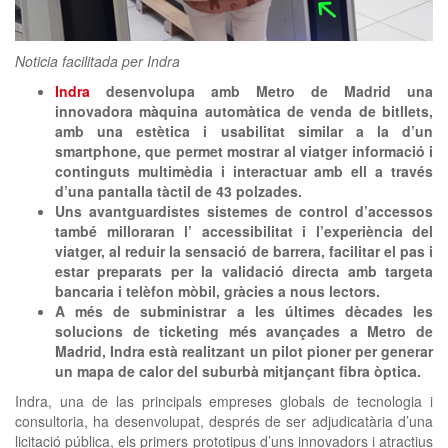
clickNEWS
Noticia facilitada per Indra
Indra
desenvolupa amb Metro de Madrid una
innovadora màquina automàtica de venda de bitllets,
amb una estètica i usabilitat similar a la d’un
smartphone, que permet mostrar al viatger informació i
continguts multimèdia i interactuar amb ell a través
d’una pantalla tàctil de 43 polzades.
Uns avantguardistes sistemes de control d’accessos
també milloraran l’ accessibilitat i l’experiència del
viatger, al reduir la sensació de barrera, facilitar el pas i
estar preparats per la validació directa amb targeta
bancaria i telèfon mòbil, gràcies a nous lectors.
A més de subministrar a les últimes dècades les
solucions de ticketing més avançades a Metro de
Madrid, Indra està realitzant un pilot pioner per generar
un mapa de calor del suburbà mitjançant fibra òptica.
Indra, una de las principals empreses globals de tecnologia i
consultoria, ha desenvolupat, després de ser adjudicatària d’una
licitació pública, els primers prototipus d’uns innovadors i atractius