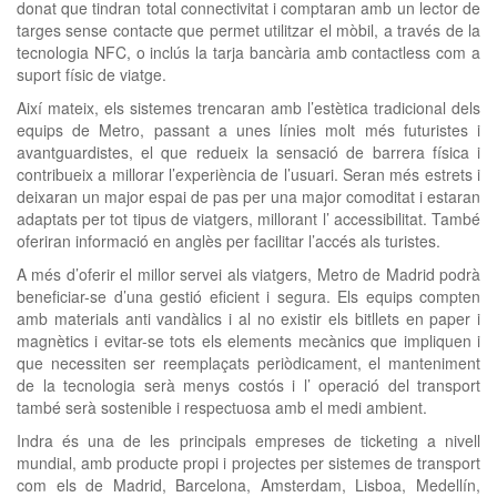
donat que tindran total connectivitat i comptaran amb un lector de
targes sense contacte que permet utilitzar el mòbil, a través de la
tecnologia NFC, o inclús la tarja bancària amb contactless com a
suport físic de viatge.
Així mateix, els sistemes trencaran amb l’estètica tradicional dels
equips de Metro, passant a unes línies molt més futuristes i
avantguardistes, el que redueix la sensació de barrera física i
contribueix a millorar l’experiència de l’usuari. Seran més estrets i
deixaran un major espai de pas per una major comoditat i estaran
adaptats per tot tipus de viatgers, millorant l’ accessibilitat. També
oferiran informació en anglès per facilitar l’accés als turistes.
A més d’oferir el millor servei als viatgers, Metro de Madrid podrà
beneficiar-se d’una gestió eficient i segura. Els equips compten
amb materials anti vandàlics i al no existir els bitllets en paper i
magnètics i evitar-se tots els elements mecànics que impliquen i
que necessiten ser reemplaçats periòdicament, el manteniment
de la tecnologia serà menys costós i l’ operació del transport
també serà sostenible i respectuosa amb el medi ambient.
Indra és una de les principals empreses de ticketing a nivell
mundial, amb producte propi i projectes per sistemes de transport
com els de Madrid, Barcelona, Amsterdam, Lisboa, Medellín,