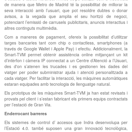
de manera que Metro de Madrid té la possibilitat de millorar la
seva interacció amb l’usuari, que pot resoldre dubtes o donar
avisos, a la vegada que amplia el seu horitzó de negoci,
potenciant l’emissió de carrusels publicitaris, anuncis interactius i
altres continguts multimèdia.
Com a maneres de pagament, ofereix la possibilitat d’utilitzar
targes bancaries tant com chip o contactless, smartphones (a
través de Google Wallet i Apple Pay) i efectiu. Addicionalment, la
Smart-TVM permet obtenir assistència online mitjançant un kit
d’intèrfon i càmera IP connectat a un Centre d’Atenció a l’Usuari,
des d'on s’atenen les trucades i es gestionen les dades del
viatger per poder subministrar ajuda i atenció personalitzada a
cada viatger. Per facilitar la interacció, les màquines automàtiques
estaran equipades amb tecnologia de llenguatge natural.
Els prototipus de les màquines Smart-TVM ja han estat revisats i
provats pel client i s’estan fabricant els primers equips contractats
per l’estació de Gran Via.
Enderrocant barreres
Els sistemes de control d’ accesos que Indra desenvolupa per
l’Estació 4.0. també suposen una gran innovació tecnològica,