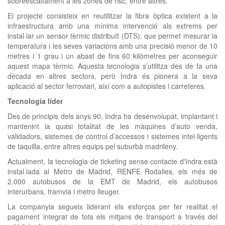
sobreescalfament a les zones de risc, entre altres.
El projecte consisteix en reutilitzar la fibra òptica existent a la
infraestructura amb una mínima intervenció als extrems per
instal·lar un sensor tèrmic distribuït (DTS), que permet mesurar la
temperatura i les seves variacions amb una precisió menor de 10
metres i 1 grau i un abast de fins 60 kilòmetres per aconseguir
aquest mapa tèrmic. Aquesta tecnologia s’utilitza des de fa una
dècada en altres sectors, però Indra és pionera a la seva
aplicació al sector ferroviari, així com a autopistes i carreteres.
Tecnología líder
Des de principis dels anys 90, Indra ha desenvolupat, implantant i
mantenint la quasi totalitat de les màquines d’auto venda,
validadors, sistemes de control d’accessos i sistemes intel·ligents
de taquilla, entre altres equips pel suburbà madrileny.
Actualment, la tecnologia de ticketing sense contacte d'Indra està
instal·lada al Metro de Madrid, RENFE Rodalies, els més de
2.000 autobusos de la EMT de Madrid, els autobusos
interurbans, tramvia i metro lleuger.
La companyia segueix liderant els esforços per fer realitat el
pagament integrat de tots els mitjans de transport a través del