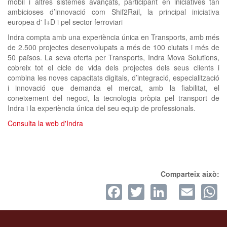
mòbil i altres sistemes avançats, participant en iniciatives tan
ambicioses d’innovació com Shif2Rail, la principal iniciativa
europea d' I+D i pel sector ferroviari
Indra compta amb una experiència única en Transports, amb més
de 2.500 projectes desenvolupats a més de 100 ciutats i més de
50 països. La seva oferta per Transports, Indra Mova Solutions,
cobreix tot el cicle de vida dels projectes dels seus clients i
combina les noves capacitats digitals, d’integració, especialització
i innovació que demanda el mercat, amb la fiabilitat, el
coneixement del negoci, la tecnologia pròpia pel transport de
Indra i la experiència única del seu equip de professionals.
Consulta la web d'Indra
Comparteix això:
Facebook
Twitter
LinkedI
Ema
W