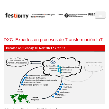
Skip to main content
Inici
Club Festibity
DXC: Expertos en procesos de Transformación IoT
Created on Tuesday, 09 Nov 2021 17:27:57
La Festibity
Partners
Mencions
Notícies
Mèdia
Altres edicions