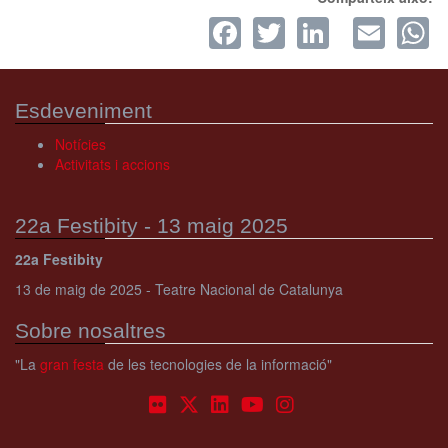
Facebook
Twitter
LinkedI
Ema
W
Esdeveniment
Notícies
Activitats i accions
22a Festibity - 13 maig 2025
22a Festibity
13 de maig de 2025 - Teatre Nacional de Catalunya
Sobre nosaltres
"La
gran festa
de les tecnologies de la informació"