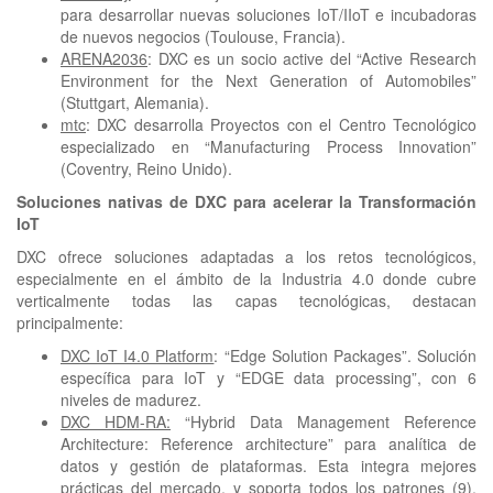
para desarrollar nuevas soluciones IoT/IIoT e incubadoras
de nuevos negocios (Toulouse, Francia).
ARENA2036
: DXC es un socio active del “Active Research
Environment for the Next Generation of Automobiles”
(Stuttgart, Alemania).
mtc
: DXC desarrolla Proyectos con el Centro Tecnológico
especializado en “Manufacturing Process Innovation”
(Coventry, Reino Unido).
Soluciones nativas de DXC para acelerar la Transformación
IoT
DXC ofrece soluciones adaptadas a los retos tecnológicos,
especialmente en el ámbito de la Industria 4.0 donde cubre
verticalmente todas las capas tecnológicas, destacan
principalmente:
DXC IoT I4.0 Platform
: “Edge Solution Packages”. Solución
específica para IoT y “EDGE data processing”, con 6
niveles de madurez.
DXC HDM-RA:
“Hybrid Data Management Reference
Architecture: Reference architecture” para analítica de
datos y gestión de plataformas. Esta integra mejores
prácticas del mercado, y soporta todos los patrones (9),