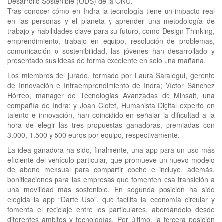
Desarrollo Sostenible (ODS) de la ONU.
Tras conocer cómo en Indra la tecnología tiene un impacto real
en las personas y el planeta y aprender una metodología de
trabajo y habilidades clave para su futuro, como Design Thinking,
emprendimiento, trabajo en equipo, resolución de problemas,
comunicación o sostenibilidad, las jóvenes han desarrollado y
presentado sus ideas de forma excelente en solo una mañana.
Los miembros del jurado, formado por Laura Saralegui, gerente
de Innovación e Intraemprendimiento de Indra; Víctor Sánchez
Hórreo, manager de Tecnologías Avanzadas de Minsait, una
compañía de Indra; y Joan Clotet, Humanista Digital experto en
talento e innovación, han coincidido en señalar la dificultad a la
hora de elegir las tres propuestas ganadoras, premiadas con
3.000, 1.500 y 500 euros por equipo, respectivamente.
La idea ganadora ha sido, finalmente, una app para un uso más
eficiente del vehículo particular, que promueve un nuevo modelo
de abono mensual para compartir coche e incluye, además,
bonificaciones para las empresas que fomenten esa transición a
una movilidad más sostenible. En segunda posición ha sido
elegida la app “Darte Uso”, que facilita la economía circular y
fomenta el reciclaje entre los particulares, abordándolo desde
diferentes ámbitos y tecnologías. Por último, la tercera posición