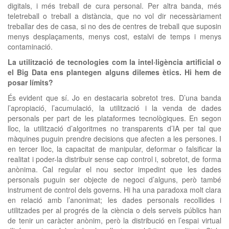
digitals, i més treball de cura personal. Per altra banda, més
teletreball o treball a distància, que no vol dir necessàriament
treballar des de casa, si no des de centres de treball que suposin
menys desplaçaments, menys cost, estalvi de temps i menys
contaminació.
La utilització de tecnologies com la intel·ligència artificial o
el Big Data ens plantegen alguns dilemes ètics. Hi hem de
posar límits?
És evident que sí. Jo en destacaria sobretot tres. D’una banda
l’apropiació, l’acumulació, la utilització i la venda de dades
personals per part de les plataformes tecnològiques. En segon
lloc, la utilització d’algoritmes no transparents d’IA per tal que
màquines puguin prendre decisions que afecten a les persones. I
en tercer lloc, la capacitat de manipular, deformar o falsificar la
realitat i poder-la distribuir sense cap control i, sobretot, de forma
anònima. Cal regular el nou sector impedint que les dades
personals puguin ser objecte de negoci d’alguns, però també
instrument de control dels governs. Hi ha una paradoxa molt clara
en relació amb l’anonimat; les dades personals recollides i
utilitzades per al progrés de la ciència o dels serveis públics han
de tenir un caràcter anònim, però la distribució en l’espai virtual