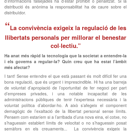
d’informacions falsejades ha d’estar prohibit o penalitzat. Si la
distribució és anònima la responsabilitat ha de caure sobre el
distribuïdor.
“
La convivència exigeix la regulació de les
llibertats personals per millorar el benestar
col·lectiu.”
Ha anat més ràpid la tecnologia que la societat a entendre-la
i els governs a regular-la? Quin creu que ha estat l’àmbit
més afectat?
I tant! Sense entendre el que està passant és molt difícil fer una
bona regulació, que és urgent i imprescindible. Hi ha una barreja
de voluntat d’apropiació de l’oportunitat de fer negoci per part
d’empreses privades, i una notable incapacitat de les
administracions públiques de tenir l’expertesa necessària i la
voluntat política d’abordar-ho. A això s’afegeix el component
demagògic de l’exaltació de la llibertat personal sense límits.
Pensem com estaríem si a l’arribada d’una nova eina, el cotxe, no
s’haguessin establert límits de velocitat o no s’haguessin posat
semàfors en els creuaments... La convivència exigeix la