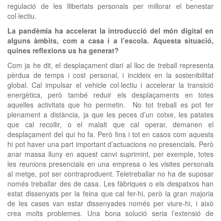
regulació de les llibertats personals per millorar el benestar
col·lectiu.
La pandèmia ha accelerat la introducció del món digital en
alguns àmbits, com a casa i a l’escola. Aquesta situació,
quines reflexions us ha generat?
Com ja he dit, el desplaçament diari al lloc de treball representa
pèrdua de temps i cost personal, i incideix en la sostenibilitat
global. Cal impulsar el vehicle col·lectiu i accelerar la transició
energètica, però també reduir els desplaçaments en totes
aquelles activitats que ho permetin. No tot treball es pot fer
plenament a distància, ja que les peces d’un cotxe, les patates
que cal recollir, o el malalt que cal operar, demanen el
desplaçament del qui ho fa. Però fins i tot en casos com aquests
hi pot haver una part important d’actuacions no presencials. Però
anar massa lluny en aquest canvi suprimint, per exemple, totes
les reunions presencials en una empresa o les visites personals
al metge, pot ser contraproduent. Teletreballar no ha de suposar
només treballar des de casa. Les fàbriques o els despatxos han
estat dissenyats per la feina que cal fer-hi, però la gran majoria
de les cases van estar dissenyades només per viure-hi, i això
crea molts problemes. Una bona solució seria l’extensió de