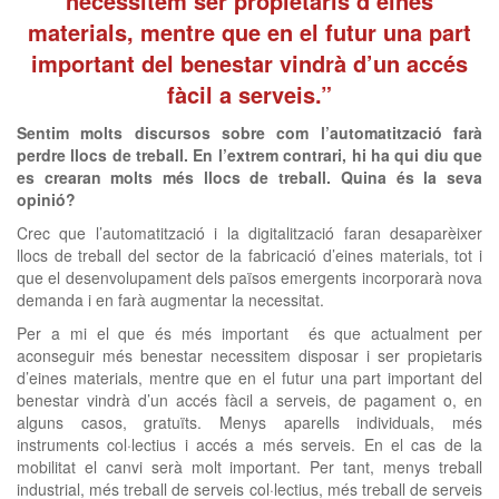
necessitem ser propietaris d’eines
materials, mentre que en el futur una part
important del benestar vindrà d’un accés
fàcil a serveis.”
Sentim molts discursos sobre com l’automatització farà
perdre llocs de treball. En l’extrem contrari, hi ha qui diu que
es crearan molts més llocs de treball. Quina és la seva
opinió?
Crec que l’automatització i la digitalització faran desaparèixer
llocs de treball del sector de la fabricació d’eines materials, tot i
que el desenvolupament dels països emergents incorporarà nova
demanda i en farà augmentar la necessitat.
Per a mi el que és més important és que actualment per
aconseguir més benestar necessitem disposar i ser propietaris
d’eines materials, mentre que en el futur una part important del
benestar vindrà d’un accés fàcil a serveis, de pagament o, en
alguns casos, gratuïts. Menys aparells individuals, més
instruments col·lectius i accés a més serveis. En el cas de la
mobilitat el canvi serà molt important. Per tant, menys treball
industrial, més treball de serveis col·lectius, més treball de serveis