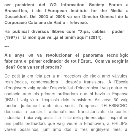
ser president del WG Information Society Forum a
Brussel·les, i de l’European Institute for the Media a
Dusseldorf. Del 2003 al 2008 va ser Director General de la
Corporació Catalana de Radio i Televisió.
Ha publicat diversos llibres com “Xips, cables i poder “
(1997) i “El món que ve...ja el tenim aquí” (2014).
---
Als anys 60 va revolucionar el panorama tecnològic
fabricant el primer ordinador de tot l’Estat. Com va sorgir la
idea? Com va ser el procés?
De petit ja em feia per a mi receptors de ràdio amb vàlvules,
resistències, condensadors i després transistors. A l’Escola
d’enginyers vaig agafar l’especialitat d’electrònica i vaig entrar en
contacte amb els primers ordinadors que hi havia a Espanya
(IBM) i vaig viure l’explosió dels transistors. Als anys 60 vaig
fundar, juntament amb dos socis, l’empresa TELESINCRO,
dedicada a construir automatismes transistoritzats de control
industrial, i així vaig assistir a l’inici dels primers xips. Inspirat en
uns petits ordinadors que vaig veure a Eindhoven, a PHILIPS,
vàrem posar-nos, junt amb dos o tres enginyers més, a