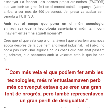
dissenyar i a fabricar els nostres propis ordinadors (FACTOR)
que van tenir un gran èxit en el mercat català i espanyol (vàrem
arribar a ser més de 400 persones). L’empresa va acabar sent
venuda a FUJITSU.
Amb tot el temps que porta en el món tecnològic,
s’imaginava que la tecnologia canviaria el món tal i com
l’havíem entès fins aquell moment?
Crec que sí que veia cap a on anàvem i que crearíem una nova
època després de la que hem anomenat industrial. Tot i això, no
podia pas endevinar algunes de les coses que han anat passant
ni, sobretot, que passarien amb la velocitat amb la que ho han
fet.
“
Com més veia el que podíem fer amb les
tecnologies, més m’entusiasmaven però
més convençut estava que eren una gran
font de progrés, però també representaven
un gran perill de desigualtat.”