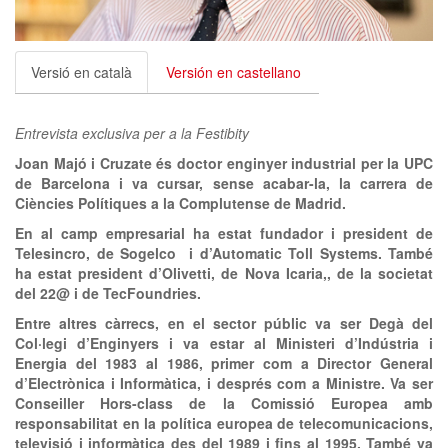
clickNEWS
Versió en català
Versión en castellano
Entrevista exclusiva per a la Festibity
Joan Majó i Cruzate és doctor enginyer industrial per la UPC
de Barcelona i va cursar, sense acabar-la, la carrera de
Ciències Polítiques a la Complutense de Madrid.
En al camp empresarial ha estat fundador i president de
Telesincro, de Sogelco i d’Automatic Toll Systems. També
ha estat president d’Olivetti, de Nova Icaria,, de la societat
del 22@ i de TecFoundries.
Entre altres càrrecs, en el sector públic va ser Degà del
Col·legi d’Enginyers i va estar al Ministeri d’Indústria i
Energia del 1983 al 1986, primer com a Director General
d’Electrònica i Informàtica, i després com a Ministre. Va ser
Conseiller Hors-class de la Comissió Europea amb
responsabilitat en la política europea de telecomunicacions,
televisió i informàtica des del 1989 i fins al 1995. També va