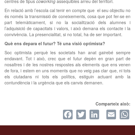
centres de tipus
coworking
assequibles arreu del territori.
En relació amb l’escola cal tenir en compte que el seu objectiu no
és només la transmissió de coneixements, cosa que pot fer-se en
part telemàticament, si no la socialització dels alumnes i
l’adquisició de capacitats i valors, i això demana els contacte i la
convivència. La presencialitat, si no total, ha de ser important.
Què ens depara el futur? Té una visió optimista?
Soc optimista perquè les societats han anat gairebé sempre
endavant. Tot i això, crec que el futur depèn en gran part de
nosaltres i de les nostres respostes als elements que ens venen
de fora, i estem en uns moments que no veig pas clar que, ni tots
els ciutadans ni tots els polítics, estiguin actuant amb la
contundència i la urgència que els canvis demanen.
Comparteix això:
Facebook
Twitter
LinkedI
Ema
W