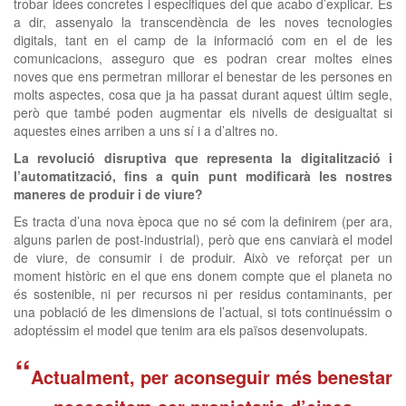
trobar idees concretes i especifiques del que acabo d’explicar. És
a dir, assenyalo la transcendència de les noves tecnologies
digitals, tant en el camp de la informació com en el de les
comunicacions, asseguro que es podran crear moltes eines
noves que ens permetran millorar el benestar de les persones en
molts aspectes, cosa que ja ha passat durant aquest últim segle,
però que també poden augmentar els nivells de desigualtat si
aquestes eines arriben a uns sí i a d’altres no.
La revolució disruptiva que representa la digitalització i
l’automatització, fins a quin punt modificarà les nostres
maneres de produir i de viure?
Es tracta d’una nova època que no sé com la definirem (per ara,
alguns parlen de post-industrial), però que ens canviarà el model
de viure, de consumir i de produir. Això ve reforçat per un
moment històric en el que ens donem compte que el planeta no
és sostenible, ni per recursos ni per residus contaminants, per
una població de les dimensions de l’actual, si tots continuéssim o
adoptéssim el model que tenim ara els països desenvolupats.
“
Actualment, per aconseguir més benestar