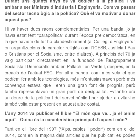
Durant uns quants anys es va dedicar a la política i va
arribar a ser Ministre d’Indústria i Enginyeria. Com va passar
del sector tecnològic a la política? Què el va motivar a donar
aquest pas?
Hi va haver dues raons complementàries. Per una banda, jo ja
havia estat fent “parapolítica” durant l’època pre-democràtica, en
la que havíem de fer-ho clandestinament (al Col·legi d’Enginyers i
en organitzacions de caràcter religiós com l’ICESB, Justícia i Pau
o Cristians per el Socialisme, entre d’altres). A principis del 70 ja
vaig participar directament en la fundació de Reagrupament
Socialista i Democràtic amb en Pallach i en Verde i, després, en la
creació de l’actual PSC. Per altra banda, com més veia el que
podíem fer amb les tecnologies, més m’entusiasmaven però més
convençut estava que eren una gran font de progrés, però
també representaven un gran perill de desigualtat. Evitar-ho era
un deure de la política i del servei públic i per ajudar a evitar-ho
també volia estar present en aquest altre costat.
L’any 2014 va publicar el llibre “El món que ve... ja el tenim
aquí”. Quina és la característica principal d’aquest món?
Tant en el llibre del 1997 (“Xips, cables i poder“) com en el del
2014, com en la majoria dels articles que he publicat, es poden