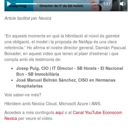
clickNEWS
Article facilitat per Nexica
“En aquests moments en què la hibridació al núvol és gairebé
una obligació, el model i la proposta de NetApp és una clara
referència.” Ho afirma el nostre director general, Damián Pascual
Boixader, en aquest vídeo que tenen el plaer d'estrenar i que
compta amb els testimonis de:
Josep Puig, CIO | IT Director - SB Hotels - El Nacional
Bcn - SB Immobiliària
José Manuel Beltrán Sánchez, CISO en Hermanas
Hospitalarias
Vols saber-ne més?
Hibridem amb Nexica Cloud, Microsoft Azure i AWS.
Accedeix a més continguts
aquí
o al
Canal YouTube Econocom
Nexica
per veure el vídeo.