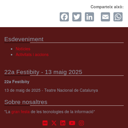
Comparteix això:
Facebook
Twitter
LinkedI
Ema
W
Esdeveniment
Notícies
Activitats i accions
22a Festibity - 13 maig 2025
22a Festibity
13 de maig de 2025 - Teatre Nacional de Catalunya
Sobre nosaltres
"La
gran festa
de les tecnologies de la informació"