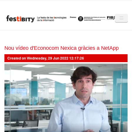
Skip to main content
Inici
Club Festibity
Nou vídeo d'Econocom Nexica gràcies a NetApp
Created on Wednesday, 29 Jun 2022 12:17:26
La Festibity
Partners
Mencions
Notícies
Mèdia
Altres edicions