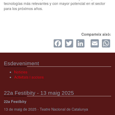
tecnologías más relevantes y con mayor potencial en el sector
para los próximos años.
Comparteix això:
Facebook
Twitter
LinkedI
Ema
W
Esdeveniment
Notícies
Activitats i accions
22a Festibity - 13 maig 2025
22a Festibity
13 de maig de 2025 - Teatre Nacional de Catalunya