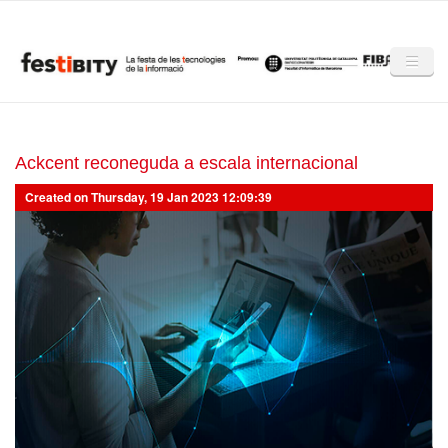
Skip to main content
Inici
Club Festibity
Ackcent reconeguda a escala internacional
Created on Thursday, 19 Jan 2023 12:09:39
La Festibity
Partners
Mencions
Notícies
Mèdia
Altres edicions