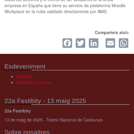
empresa en España que tiene su servicio de plataforma Moodle
Workplace en la nube validado directamente por AWS.
Comparteix això:
Facebook
Twitter
LinkedI
Ema
W
Esdeveniment
Notícies
Activitats i accions
22a Festibity - 13 maig 2025
22a Festibity
13 de maig de 2025 - Teatre Nacional de Catalunya
Sobre nosaltres