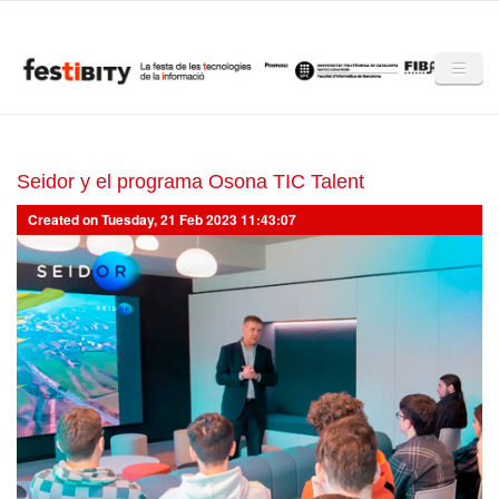
Skip to main content
Inici
Club Festibity
Seidor y el programa Osona TIC Talent
Created on Tuesday, 21 Feb 2023 11:43:07
La Festibity
Partners
Mencions
Notícies
Mèdia
Altres edicions