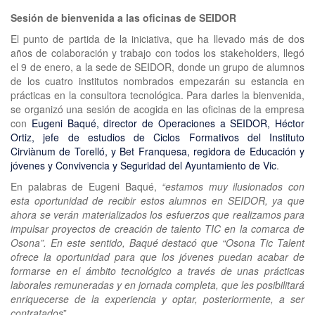
Sesión de bienvenida a las oficinas de SEIDOR
El punto de partida de la iniciativa, que ha llevado más de dos
años de colaboración y trabajo con todos los stakeholders, llegó
el 9 de enero, a la sede de SEIDOR, donde un grupo de alumnos
de los cuatro institutos nombrados empezarán su estancia en
prácticas en la consultora tecnológica. Para darles la bienvenida,
se organizó una sesión de acogida en las oficinas de la empresa
con
Eugeni Baqué, director de Operaciones a SEIDOR, Héctor
Ortiz, jefe de estudios de Ciclos Formativos del Instituto
Cirviànum de Torelló, y Bet Franquesa, regidora de Educación y
jóvenes y Convivencia y Seguridad del Ayuntamiento de Vic
.
En palabras de Eugeni Baqué,
“estamos muy ilusionados con
esta oportunidad de recibir estos alumnos en SEIDOR, ya que
ahora se verán materializados los esfuerzos que realizamos para
impulsar proyectos de creación de talento TIC en la comarca de
Osona”. En este sentido, Baqué destacó que “Osona Tic Talent
ofrece la oportunidad para que los jóvenes puedan acabar de
formarse en el ámbito tecnológico a través de unas prácticas
laborales remuneradas y en jornada completa, que les posibilitará
enriquecerse de la experiencia y optar, posteriormente, a ser
contratados
”.