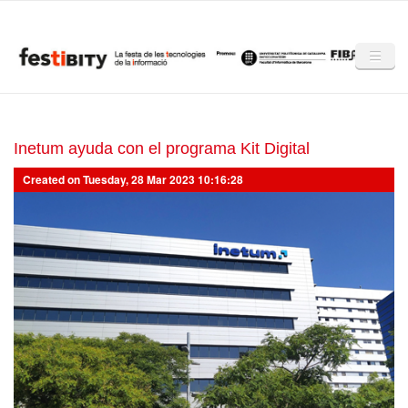
Skip to main content
Inici
Club Festibity
Inetum ayuda con el programa Kit Digital
Created on Tuesday, 28 Mar 2023 10:16:28
La Festibity
Partners
Mencions
Notícies
Mèdia
Altres edicions