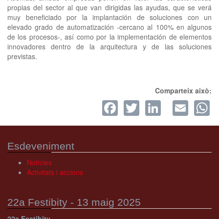
propias del sector al que van dirigidas las ayudas, que se verá
muy beneficiado por la implantación de soluciones con un
elevado grado de automatización -cercano al 100% en algunos
de los procesos-, así como por la implementación de elementos
innovadores dentro de la arquitectura y de las soluciones
previstas.
Comparteix això:
Facebook
Twitter
LinkedI
Ema
W
Esdeveniment
Notícies
Activitats i accions
22a Festibity - 13 maig 2025
22a Festibity