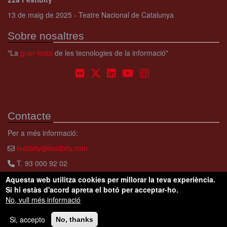
13 de maig de 2025 - Teatre Nacional de Catalunya
Sobre nosaltres
"La
gran festa
de les tecnologies de la informació"
Contacte
Per a més informació:
festibity@festibity.com
T. 93 000 92 02
Aquesta web utilitza cookies per millorar la teva experiència.
Si hi estàs d'acord apreta el botó per acceptar-ho.
No, vull més informació
Copyright © Festibity.
Condicions d'ús
Avís legal
Si, accepto
No, thanks