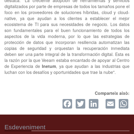
destaca: "La creciente adopción de herramientas y servicios
digitalizados por parte de empresas de todos los tamaños pone el
foco en los proveedores de soluciones híbridas, cloud y cloud-
native, ya que ayudan a los clientes a establecer el mejor
ecosistema de TI para sus necesidades de negocio. Los datos
son fundamentales para el buen funcionamiento de todos los
aspectos de la vida moderna, por lo que las estrategias de
protección de datos que incorporan resiliencia automatizan las
copias de seguridad y orquestan la recuperación inmediata
deben ser una parte integral de la transformación digital. Esta es
la razón por la que Veeam estaba encantado de apoyar al Centro
de Experiencia de
Inetum
, ya que ayudan a las industrias que
luchan con los desafíos y oportunidades que trae la nube".
Comparteix això:
Facebook
Twitter
LinkedI
Ema
W
Esdeveniment