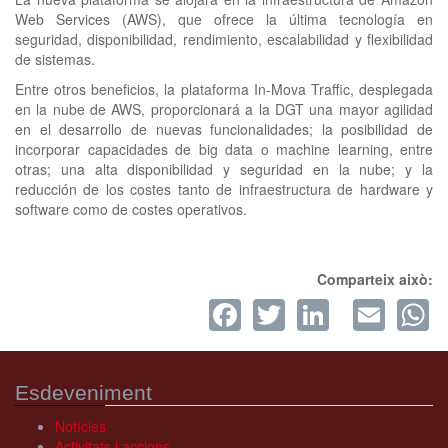
Web Services (AWS), que ofrece la última tecnología en
seguridad, disponibilidad, rendimiento, escalabilidad y flexibilidad
de sistemas.
Entre otros beneficios, la plataforma In-Mova Traffic, desplegada
en la nube de AWS, proporcionará a la DGT una mayor agilidad
en el desarrollo de nuevas funcionalidades; la posibilidad de
incorporar capacidades de big data o machine learning, entre
otras; una alta disponibilidad y seguridad en la nube; y la
reducción de los costes tanto de infraestructura de hardware y
software como de costes operativos.
Comparteix això:
Facebook
Twitter
LinkedI
Ema
W
Esdeveniment
Notícies
Activitats i accions