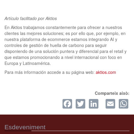
clickNEWS
Artículo facilitado por Aktios
En Aktios trabajamos constantemente para ofrecer a nuestros
clientes las mejores soluciones; es por ello que, por ejemplo, en
nuestra plataforma de ecommerce estamos integrando AI y
controles de gestión de huella de carbono para seguir
disponiendo de una solución puntera y diferencial para el retail y
que estamos promocionando a nivel internacional con foco en
Europa y Latinoamérica.
Para más información accede a su página web:
aktios.com
Comparteix això:
Facebook
Twitter
LinkedI
Ema
W
Esdeveniment