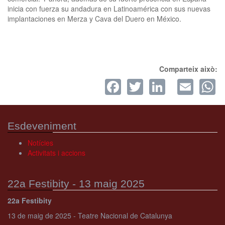
inicia con fuerza su andadura en Latinoamérica con sus nuevas
implantaciones en Merza y Cava del Duero en México.
Comparteix això:
Facebook
Twitter
LinkedI
Ema
W
Esdeveniment
Notícies
Activitats i accions
22a Festibity - 13 maig 2025
22a Festibity
13 de maig de 2025 - Teatre Nacional de Catalunya