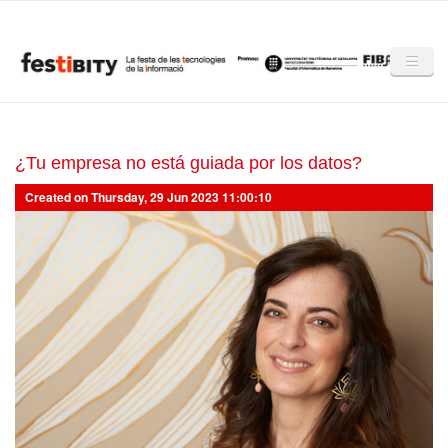
Skip to main content
Inici
Club Festibity
¿Tu empresa no está guiada por los datos?
Created on Thursday, 29 Jun 2023 11:00:10
La Festibity
Partners
Mencions
Notícies
Mèdia
Altres edicions