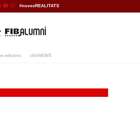
#novesREALITATS
es edicions
clickNEWS