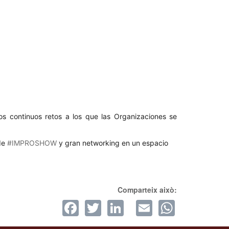
s continuos retos a los que las Organizaciones se
de
#IMPROSHOW
y gran networking en un espacio
Comparteix això:
Facebook
Twitter
LinkedIn
Email
Whats