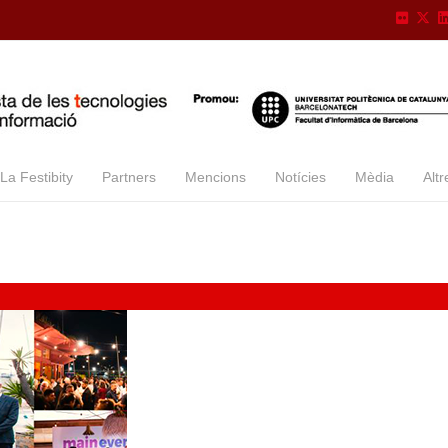
La Festibity
Partners
Mencions
Notícies
Mèdia
Altr