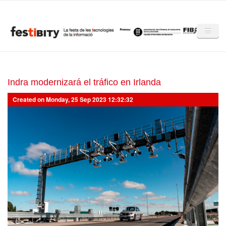
Skip to main content
Inici
Club Festibity
Indra modernizará el tráfico en Irlanda
Created on Monday, 25 Sep 2023 12:32:32
La Festibity
Partners
Mencions
Notícies
Mèdia
Altres edicions