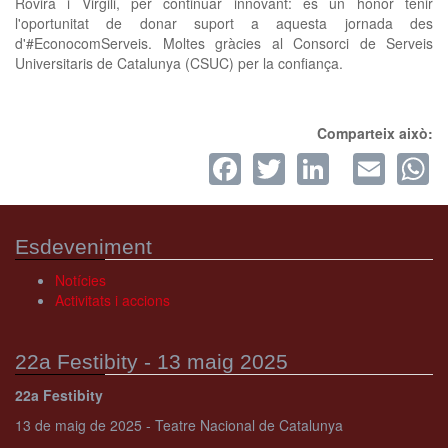
Rovira i Virgili, per continuar innovant: és un honor tenir
l'oportunitat de donar suport a aquesta jornada des
d'#EconocomServeis. Moltes gràcies al Consorci de Serveis
Universitaris de Catalunya (CSUC) per la confiança.
Comparteix això:
Facebook
Twitter
LinkedI
Ema
W
Esdeveniment
Notícies
Activitats i accions
22a Festibity - 13 maig 2025
22a Festibity
13 de maig de 2025 - Teatre Nacional de Catalunya