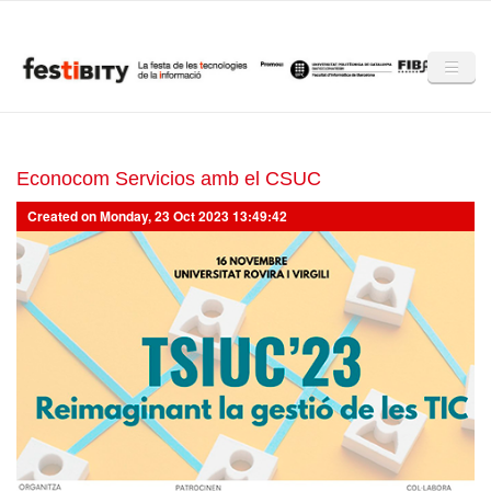
Skip to main content
Inici
Club Festibity
Econocom Servicios amb el CSUC
Created on Monday, 23 Oct 2023 13:49:42
La Festibity
Partners
Mencions
Notícies
Mèdia
Altres edicions