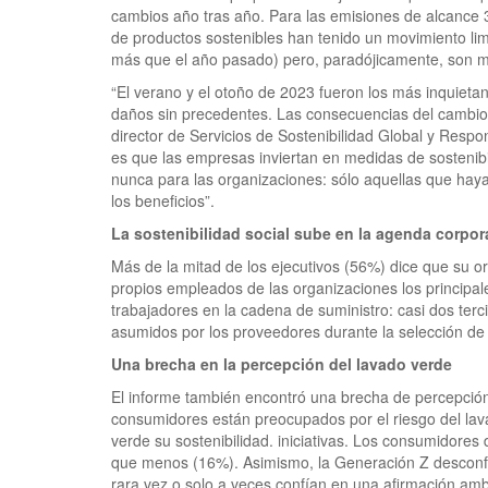
cambios año tras año. Para las emisiones de alcance 3
de productos sostenibles han tenido un movimiento limi
más que el año pasado) pero, paradójicamente, son m
“El verano y el otoño de 2023 fueron los más inquiet
daños sin precedentes. Las consecuencias del cambio cl
director de Servicios de Sostenibilidad Global y Resp
es que las empresas inviertan en medidas de sostenibi
nunca para las organizaciones: sólo aquellas que hayan
los beneficios”.
La sostenibilidad social sube en la agenda corpor
Más de la mitad de los ejecutivos (56%) dice que su or
propios empleados de las organizaciones los principal
trabajadores en la cadena de suministro: casi dos ter
asumidos por los proveedores durante la selección de
Una brecha en la percepción del lavado verde
El informe también encontró una brecha de percepción 
consumidores están preocupados por el riesgo del lav
verde su sostenibilidad. iniciativas. Los consumidores
que menos (16%). Asimismo, la Generación Z desconfí
rara vez o solo a veces confían en una afirmación am