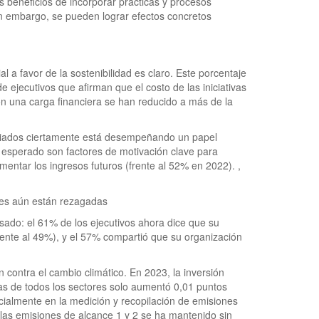
 beneficios de incorporar prácticas y procesos
in embargo, se pueden lograr efectos concretos
a favor de la sostenibilidad es claro. Este porcentaje
 ejecutivos que afirman que el costo de las iniciativas
son una carga financiera se han reducido a más de la
ociados ciertamente está desempeñando un papel
n esperado son factores de motivación clave para
umentar los ingresos futuros (frente al 52% en 2022). ,
mes aún están rezagadas
asado: el 61% de los ejecutivos ahora dice que su
frente al 49%), y el 57% compartió que su organización
 contra el cambio climático. En 2023, la inversión
sas de todos los sectores solo aumentó 0,01 puntos
ialmente en la medición y recopilación de emisiones
 las emisiones de alcance 1 y 2 se ha mantenido sin