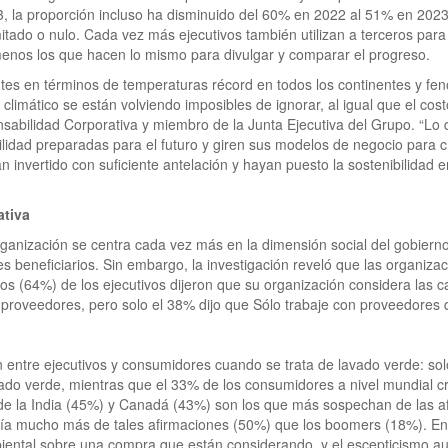
, la proporción incluso ha disminuido del 60% en 2022 al 51% en 2023.
tado o nulo. Cada vez más ejecutivos también utilizan a terceros para 
enos los que hacen lo mismo para divulgar y comparar el progreso.
antes en términos de temperaturas récord en todos los continentes y 
imático se están volviendo imposibles de ignorar, al igual que el cost
onsabilidad Corporativa y miembro de la Junta Ejecutiva del Grupo. “
lidad preparadas para el futuro y giren sus modelos de negocio para cr
 invertido con suficiente antelación y hayan puesto la sostenibilidad 
ativa
ganización se centra cada vez más en la dimensión social del gobierno 
es beneficiarios. Sin embargo, la investigación reveló que las organiz
cios (64%) de los ejecutivos dijeron que su organización considera las
 proveedores, pero solo el 38% dijo que Sólo trabaje con proveedores 
entre ejecutivos y consumidores cuando se trata de lavado verde: solo
ado verde, mientras que el 33% de los consumidores a nivel mundial c
 de la India (45%) y Canadá (43%) son los que más sospechan de las afi
a mucho más de tales afirmaciones (50%) que los boomers (18%). En ú
biental sobre una compra que están considerando, y el escepticismo a