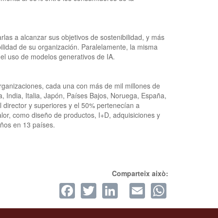
rlas a alcanzar sus objetivos de sostenibilidad, y más
ilidad de su organización. Paralelamente, la misma
el uso de modelos generativos de IA.
organizaciones, cada una con más de mil millones de
, India, Italia, Japón, Países Bajos, Noruega, España,
 director y superiores y el 50% pertenecían a
alor, como diseño de productos, I+D, adquisiciones y
años en 13 países.
Comparteix això:
Facebook
Twitter
LinkedIn
Email
Whats