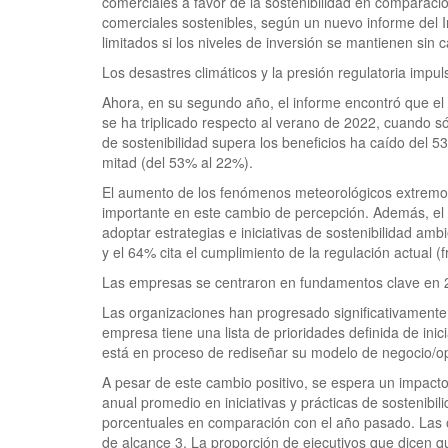
comerciales a favor de la sostenibilidad en comparac
comerciales sostenibles, según un nuevo informe del I
limitados si los niveles de inversión se mantienen sin 
Los desastres climáticos y la presión regulatoria impul
Ahora, en su segundo año, el informe encontró que el 
se ha triplicado respecto al verano de 2022, cuando só
de sostenibilidad supera los beneficios ha caído del 5
mitad (del 53% al 22%).
El aumento de los fenómenos meteorológicos extremos
importante en este cambio de percepción. Además, el i
adoptar estrategias e iniciativas de sostenibilidad amb
y el 64% cita el cumplimiento de la regulación actual (
Las empresas se centraron en fundamentos clave en 20
Las organizaciones han progresado significativamente e
empresa tiene una lista de prioridades definida de ini
está en proceso de rediseñar su modelo de negocio/op
A pesar de este cambio positivo, se espera un impacto
anual promedio en iniciativas y prácticas de sostenib
porcentuales en comparación con el año pasado. Las o
de alcance 3. La proporción de ejecutivos que dicen q