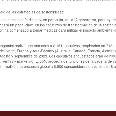
ro de las estrategias de sostenibilidad.
la tecnología digital y, en particular, en la IA generativa, para ayuda
ñará un papel clave en los esfuerzos de transformación de la sostenib
ión ha comenzado a tomar medidas para mitigar el impacto ambiental d
n Capgemini realizó una encuesta a 2.151 ejecutivos, empleados en 718 
el Norte, Europa y Asia-Pacífico (Australia, Canadá, Francia, Alemania
 agosto y septiembre de 2023. Los ejecutivos encuestados eran de nivel
ad, ventas y marketing; El 50% procedía de funciones de la cadena de v
mbién realizó una encuesta global a 6.500 consumidores mayores de 18 