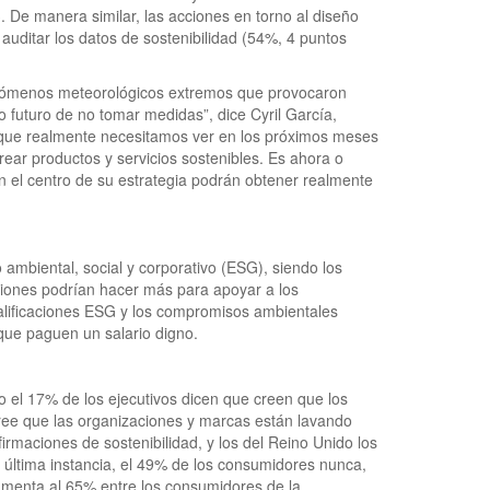
 De manera similar, las acciones en torno al diseño
auditar los datos de sostenibilidad (54%, 4 puntos
fenómenos meteorológicos extremos que provocaron
o futuro de no tomar medidas”, dice Cyril García,
Lo que realmente necesitamos ver en los próximos meses
ear productos y servicios sostenibles. Es ahora o
en el centro de su estrategia podrán obtener realmente
ambiental, social y corporativo (ESG), siendo los
aciones podrían hacer más para apoyar a los
 calificaciones ESG y los compromisos ambientales
que paguen un salario digno.
 el 17% de los ejecutivos dicen que creen que los
ree que las organizaciones y marcas están lavando
rmaciones de sostenibilidad, y los del Reino Unido los
ltima instancia, el 49% de los consumidores nunca,
umenta al 65% entre los consumidores de la