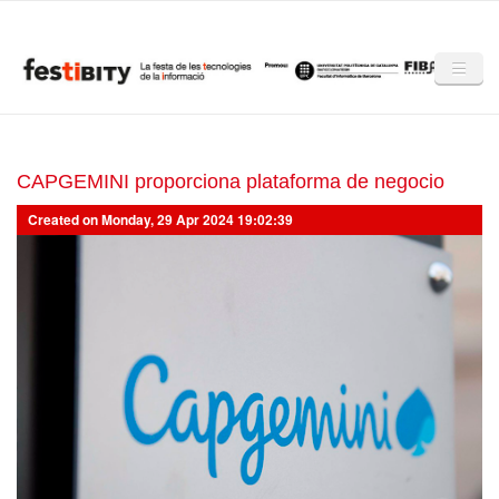
Skip to main content
Inici
Club Festibity
CAPGEMINI proporciona plataforma de negocio
Created on Monday, 29 Apr 2024 19:02:39
La Festibity
Partners
Mencions
Notícies
Mèdia
Altres edicions