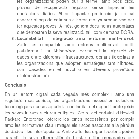
les organitzacions poden dur a terme, amb pocs clics,
proves de recuperació regulars sense impactar les
operacions diàries. Al no impactar producció, ja no cal
esperar al cap de setmana o hores menys productives per
fer aquestes proves. A més, genera documents automàtics
que demostren la seva realització, tal i com demana DORA.
Escalabilitat i integració amb entorns multi-núvol
:
Zerto és compatible amb entorns multi-núvol, multi-
plataforma i multi-hipervisor, permetent la migració de
dades entre diferents infraestructures, donant flexibilitat a
les organitzacions que adopten estratègies tant híbrides,
com basades en el núvol o en diferents proveïdors
d’infraestructura.
Conclusió
En un entorn digital cada vegada més complex i amb una
regulació més estricta, les organitzacions necessiten solucions
tecnològiques que assegurin la continuïtat del negoci i protegeixin
les seves infraestructures crítiques. Zerto, del portafoli d'Hewlett
Packard Enterprise, ofereix les eines necessàries per complir
amb les normatives clau i mitigar els riscos associats a la pèrdua
de dades i les interrupcions. Amb Zerto, les organitzacions poden
garantir la seva ciberresiliència i estar millor preparades per