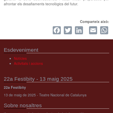
afrontar els desafiaments tecnològics del futur.
Comparteix això:
Facebook
Twitter
LinkedI
Ema
W
Esdeveniment
Notícies
Activitats i accions
22a Festibity - 13 maig 2025
22a Festibity
13 de maig de 2025 - Teatre Nacional de Catalunya
Sobre nosaltres