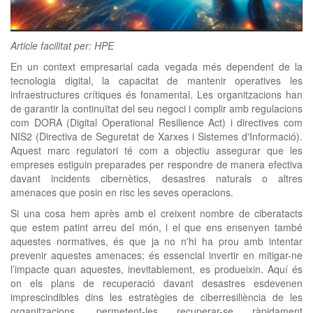
clickNEWS
Article facilitat per: HPE
En un context empresarial cada vegada més dependent de la
tecnologia digital, la capacitat de mantenir operatives les
infraestructures crítiques és fonamental. Les organitzacions han
de garantir la continuïtat del seu negoci i complir amb regulacions
com DORA (Digital Operational Resilience Act) i directives com
NIS2 (Directiva de Seguretat de Xarxes i Sistemes d'Informació).
Aquest marc regulatori té com a objectiu assegurar que les
empreses estiguin preparades per respondre de manera efectiva
davant incidents cibernètics, desastres naturals o altres
amenaces que posin en risc les seves operacions.
Si una cosa hem après amb el creixent nombre de ciberatacts
que estem patint arreu del món, i el que ens ensenyen també
aquestes normatives, és que ja no n'hi ha prou amb intentar
prevenir aquestes amenaces; és essencial invertir en mitigar-ne
l’impacte quan aquestes, inevitablement, es produeixin. Aquí és
on els plans de recuperació davant desastres esdevenen
imprescindibles dins les estratègies de ciberresiliència de les
organitzacions, permetent-les recuperar-se ràpidament