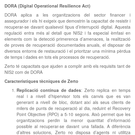
DORA (Digital Operational Resilience Act)
DORA aplica a les organitzacions del sector financer i
assegurador i els hi exigeix que demostrin la capacitat de resistir i
recuperar-se davant qualsevol tipus d’interrupció digital. Aquesta
regulació entra més al detall que NIS2 i fa especial èmfasi en
elements com la detecció primerenca d’amenaces, la realització
de proves de recuperació documentades anuals, el disposar de
diversos entorns de restauració i el prioritzar una mínima pèrdua
de temps i dades en tots els processos de recuperació.
Zerto té capacitats que ajuden a complir amb els requisits tant de
NIS2 com de DORA
Característiques tècniques de Zerto
Replicació contínua de dades
: Zerto replica en temps
real i a nivell d’hipervisor tots els canvis que es van
generant a nivell de bloc, dotant així als seus clients de
milers de punts de recuperació al dia, reduint el Recovery
Point Objective (RPO) a 5-10 segons. Això permet que les
organitzacions perdin la menor quantitat d’informació
possible al recuperar-se davant una fallada. A diferència
d’altres solucions, Zerto no disposa d’agents ni utilitza