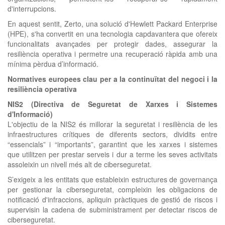
d'interrupcions.
En aquest sentit, Zerto, una solució d'Hewlett Packard Enterprise
(HPE), s'ha convertit en una tecnologia capdavantera que ofereix
funcionalitats avançades per protegir dades, assegurar la
resiliència operativa i permetre una recuperació ràpida amb una
mínima pèrdua d’informació.
Normatives europees clau per a la continuïtat del negoci i la
resiliència operativa
NIS2 (Directiva de Seguretat de Xarxes i Sistemes
d'Informació)
L'objectiu de la NIS2 és millorar la seguretat i resiliència de les
infraestructures crítiques de diferents sectors, dividits entre
“essencials” i “importants”, garantint que les xarxes i sistemes
que utilitzen per prestar serveis i dur a terme les seves activitats
assoleixin un nivell més alt de ciberseguretat.
S’exigeix a les entitats que estableixin estructures de governança
per gestionar la ciberseguretat, compleixin les obligacions de
notificació d'infraccions, apliquin pràctiques de gestió de riscos i
supervisin la cadena de subministrament per detectar riscos de
ciberseguretat.