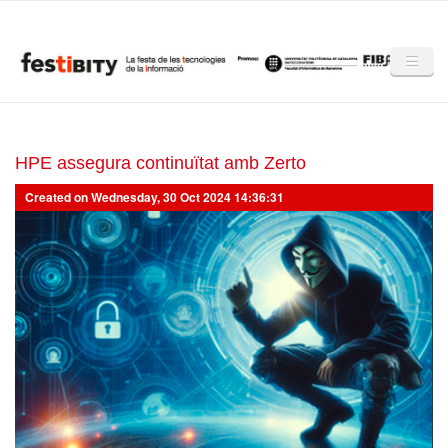
Skip to main content
Inici
Club Festibity
HPE assegura continuïtat amb Zerto
Created on Wednesday, 30 Oct 2024 14:36:31
La Festibity
Partners
Mencions
Notícies
Mèdia
Altres edicions