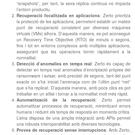
“snapshots”, per tant, la seva réplica continua no impacta
l’entorn productiu.
Recuperació focalitzada en aplicacions
: Zerto prioritza
la protecció de les aplicacions, permetent establir un mateix
punt de recuperació consistent per diverses màquines
virtuals (VMs) alhora. D’aquesta manera, es pot aconseguir
un Recovery Time Objective (RTO) de minuts o segons,
fins i tot en entorns complexos amb múltiples aplicacions,
assegurant que les operacions tornin ràpidament a la
normalitat.
Detecció d’anomalies en temps real
: Zerto és capaç de
detectar en temps real anomalies d’encriptació pròpies del
ransomware i avisar, amb precisió de segons, tant del punt
exacte on s’ha iniciat l’amenaça com de l’últim punt “net”
que s’ha replicat. D’aquesta manera, amb pocs clics es pot
treballar en un aïllat i tornar a la normalitat molt més ràpid.
Automatització de la recuperació
: Zerto permet
automatitzar processos de recuperació, minimitzant errors
humans i reduint els temps de resposta en moments crítics.
L’eina disposa de una àmplia integració amb APIs permet
una robusta interoperabilitat amb diverses tecnologies.
Proves de recuperació sense interrupcions
: Amb Zerto,