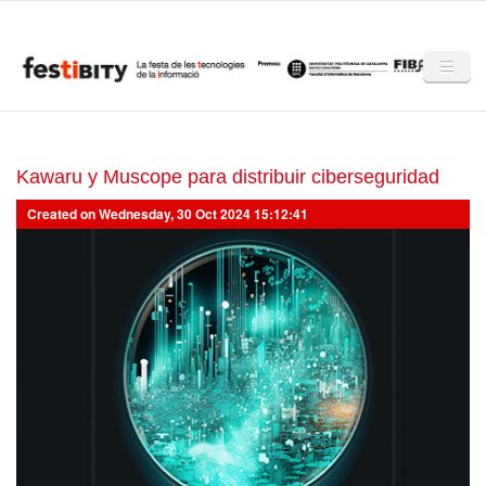
Skip to main content
Inici
Club Festibity
Kawaru y Muscope para distribuir ciberseguridad
Created on Wednesday, 30 Oct 2024 15:12:41
La Festibity
Partners
Mencions
Notícies
Mèdia
Altres edicions