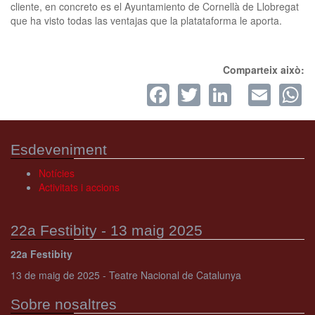
cliente, en concreto es el Ayuntamiento de Cornellà de Llobregat
que ha visto todas las ventajas que la platataforma le aporta.
Comparteix això:
Facebook
Twitter
LinkedI
Ema
W
Esdeveniment
Notícies
Activitats i accions
22a Festibity - 13 maig 2025
22a Festibity
13 de maig de 2025 - Teatre Nacional de Catalunya
Sobre nosaltres