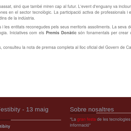
assat, sinó que també miren cap al futur. L'event d'enguany va inclou
es en el sector tecnològic. La participació activa de professionals i
ins de la indústria.
es i les entitats reconegudes pels seus meritoris assoliments. La seva 
ogia. Iniciatives com els
Premis Donàtic
són fonamentals per crear un
, consulteu la nota de premsa completa al lloc oficial del Govern de C
estibity - 13 maig
Sobre nosaltres
"La
gran festa
de les tecnologies
informació"
tibity