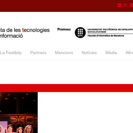
La Festibity
Partners
Mencions
Notícies
Mèdia
Altr