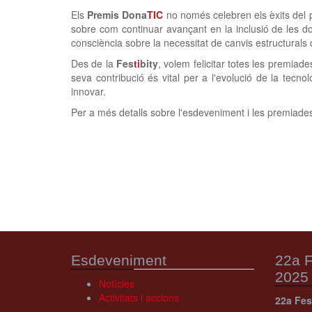
Els
Premis Dona
TIC
no només celebren els èxits del p
sobre com continuar avançant en la inclusió de les don
consciència sobre la necessitat de canvis estructurals d
Des de la
Fes
ti
bity
, volem felicitar totes les premiad
seva contribució és vital per a l'evolució de la tecnol
innovar.
Per a més detalls sobre l'esdeveniment i les premiades
Esdeveniment
22a F
2025
Notícies
Activitats i accions
22a Fes