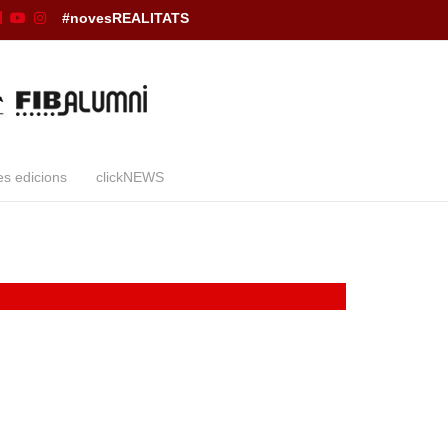
#novesREALITATS
es edicions
clickNEWS