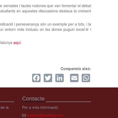
re xerrades i taules rodones que van fomentar el debat
 estudiants en aquestes discussions destaca la creixent
dedicació i perseverança són un exemple per a tots, i la
 entorn més inclusiu on les dones puguin excel·lir i
atalunya
aquí
.
Comparteix això:
Facebook
Twitter
LinkedIn
Email
Whats
Contacte
 de la
Per a més informació:
festibity@festibity.com