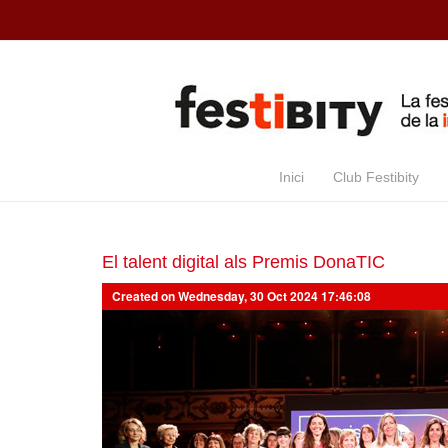
Skip to main content
Inici
Club Festibity
El talent digital als Premis DonaTIC
Created on Wednesday, 30 Oct 2024 17:46:08