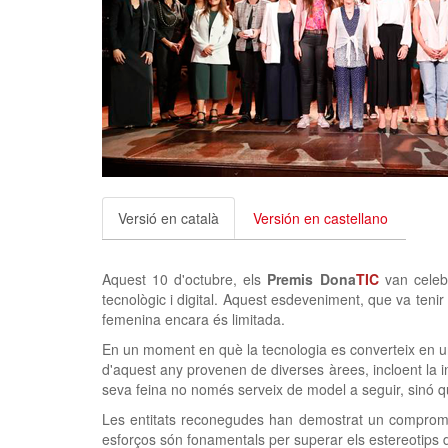
Versió en català
Versión en castellano
Aquest 10 d'octubre, els
Premis Dona
TIC
van celebr
tecnològic i digital. Aquest esdeveniment, que va tenir 
femenina encara és limitada.
En un moment en què la tecnologia es converteix en un
d'aquest any provenen de diverses àrees, incloent la i
seva feina no només serveix de model a seguir, sinó q
Les entitats reconegudes han demostrat un compromís
esforços són fonamentals per superar els estereotips 