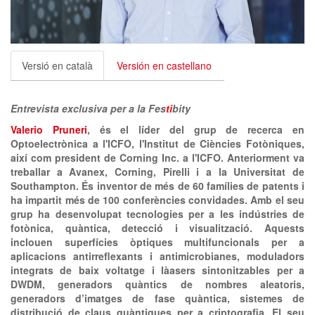
clickNEWS
Versió en català
Versión en castellano
Entrevista exclusiva per a la Fes
ti
bity
Valerio Pruneri
, és el líder del grup de recerca en
Optoelectrònica a l'ICFO, l'Institut de Ciències Fotòniques,
així com president de Corning Inc. a l'ICFO. Anteriorment va
treballar a Avanex, Corning, Pirelli i a la Universitat de
Southampton. És inventor de més de 60 famílies de patents i
ha impartit més de 100 conferències convidades. Amb el seu
grup ha desenvolupat tecnologies per a les indústries de
fotònica, quàntica, detecció i visualització. Aquests
inclouen superfícies òptiques multifuncionals per a
aplicacions antirreflexants i antimicrobianes, moduladors
integrats de baix voltatge i làasers sintonitzables per a
DWDM, generadors quàntics de nombres aleatoris,
generadors d’imatges de fase quàntica, sistemes de
distribució de claus quàntiques per a criptografia. El seu