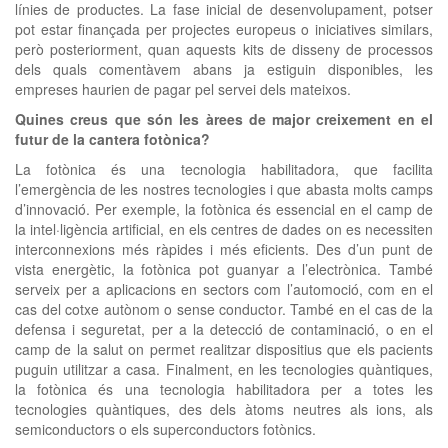
línies de productes. La fase inicial de desenvolupament, potser
pot estar finançada per projectes europeus o iniciatives similars,
però posteriorment, quan aquests kits de disseny de processos
dels quals comentàvem abans ja estiguin disponibles, les
empreses haurien de pagar pel servei dels mateixos.
Quines creus que són les àrees de major creixement en el
futur de la cantera fotònica?
La fotònica és una tecnologia habilitadora, que facilita
l’emergència de les nostres tecnologies i que abasta molts camps
d’innovació. Per exemple, la fotònica és essencial en el camp de
la intel·ligència artificial, en els centres de dades on es necessiten
interconnexions més ràpides i més eficients. Des d’un punt de
vista energètic, la fotònica pot guanyar a l’electrònica. També
serveix per a aplicacions en sectors com l’automoció, com en el
cas del cotxe autònom o sense conductor. També en el cas de la
defensa i seguretat, per a la detecció de contaminació, o en el
camp de la salut on permet realitzar dispositius que els pacients
puguin utilitzar a casa. Finalment, en les tecnologies quàntiques,
la fotònica és una tecnologia habilitadora per a totes les
tecnologies quàntiques, des dels àtoms neutres als ions, als
semiconductors o els superconductors fotònics.