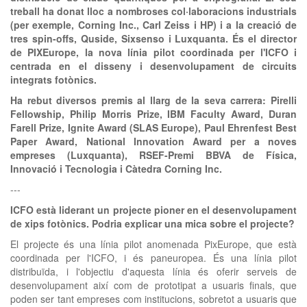
treball ha donat lloc a nombroses col·laboracions industrials
(per exemple, Corning Inc., Carl Zeiss i HP) i a la creació de
tres spin-offs, Quside, Sixsenso i Luxquanta. És el director
de PIXEurope, la nova línia pilot coordinada per l'ICFO i
centrada en el disseny i desenvolupament de circuits
integrats fotònics.
Ha rebut diversos premis al llarg de la seva carrera: Pirelli
Fellowship, Philip Morris Prize, IBM Faculty Award, Duran
Farell Prize, Ignite Award (SLAS Europe), Paul Ehrenfest Best
Paper Award, National Innovation Award per a noves
empreses (Luxquanta), RSEF-Premi BBVA de Física,
Innovació i Tecnologia i Càtedra Corning Inc.
---
ICFO està liderant un projecte pioner en el desenvolupament
de xips fotònics. Podria explicar una mica sobre el projecte?
El projecte és una línia pilot anomenada PixEurope, que està
coordinada per l'ICFO, i és paneuropea. És una línia pilot
distribuïda, i l'objectiu d'aquesta línia és oferir serveis de
desenvolupament així com de prototipat a usuaris finals, que
poden ser tant empreses com institucions, sobretot a usuaris que