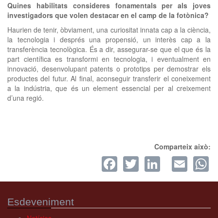
Quines habilitats consideres fonamentals per als joves
investigadors que volen destacar en el camp de la fotònica?
Haurien de tenir, òbviament, una curiositat innata cap a la ciència,
la tecnologia i després una propensió, un interès cap a la
transferència tecnològica. És a dir, assegurar-se que el que és la
part científica es transformi en tecnologia, i eventualment en
innovació, desenvolupant patents o prototips per demostrar els
productes del futur. Al final, aconseguir transferir el coneixement
a la indústria, que és un element essencial per al creixement
d’una regió.
Comparteix això:
Facebook
Twitter
LinkedI
Ema
W
Esdeveniment
Notícies