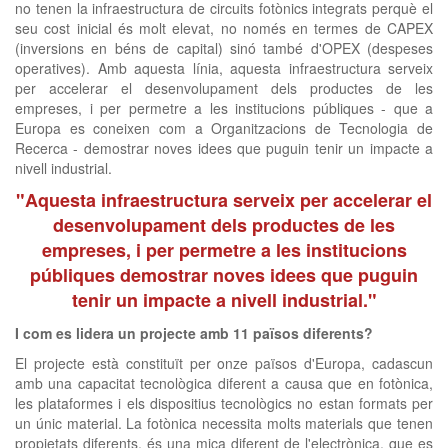
no tenen la infraestructura de circuits fotònics integrats perquè el
seu cost inicial és molt elevat, no només en termes de CAPEX
(inversions en béns de capital) sinó també d'OPEX (despeses
operatives). Amb aquesta línia, aquesta infraestructura serveix
per accelerar el desenvolupament dels productes de les
empreses, i per permetre a les institucions públiques - que a
Europa es coneixen com a Organitzacions de Tecnologia de
Recerca - demostrar noves idees que puguin tenir un impacte a
nivell industrial.
"Aquesta infraestructura serveix per accelerar el
desenvolupament dels productes de les
empreses, i per permetre a les institucions
públiques demostrar noves idees que puguin
tenir un impacte a nivell industrial."
I com es lidera un projecte amb 11 països diferents?
El projecte està constituït per onze països d'Europa, cadascun
amb una capacitat tecnològica diferent a causa que en fotònica,
les plataformes i els dispositius tecnològics no estan formats per
un únic material. La fotònica necessita molts materials que tenen
propietats diferents, és una mica diferent de l'electrònica, que es