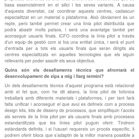
basa essencialment en el silici i les seves variants. A causa
d'aquesta diversitat, cal coordinar aquests centres, cadascun
especialitzat en un material o plataforma. Això òbviament és un
repte, però també permet crear una línia pilot distribuïda que
podrà abastir molts països, i serà una avantatge també per
aconseguir usuaris finals. ICFO coordina la línia pilot a través
d'un equip de gestió com si fos una entitat única, i serà el punt
d'entrada per a tots els usuaris finals que seran dirigits als
centres especialitzats en aquelles tecnologies que els siguin
rellevants per poder assolir els seus objectius.
Quins són els desafiaments tècnics que afrontarà el
desenvolupament de xips a mig i llarg termini?
Un dels desafiaments tècnics d’aquest programa està relacionat
amb el fet que, com he dit abans, la línia pilot de fotònica
treballarà amb diferents materials i plataformes, i per tant farà
falta unificar i aconseguir el que avui es defineix com a process
design kits, kits de disseny de processos, que simplifiquin l’accés
als serveis de la línia pilot per als usuaris finals amb processos
estandarditzats que les línies pilot puguin oferir. Tindrem
estàndards definits, i si l'usuari requereix un procés específic, li
podrem oferir blocs que s’adaptin de la millor manera possible a