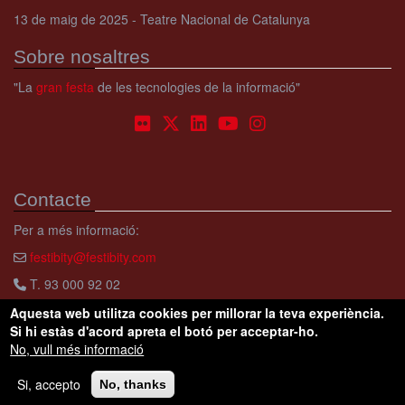
13 de maig de 2025 - Teatre Nacional de Catalunya
Sobre nosaltres
"La
gran festa
de les tecnologies de la informació"
Contacte
Per a més informació:
festibity@festibity.com
T. 93 000 92 02
Aquesta web utilitza cookies per millorar la teva experiència.
Si hi estàs d'acord apreta el botó per acceptar-ho.
No, vull més informació
Copyright © Festibity.
Condicions d'ús
Avís legal
Si, accepto
No, thanks