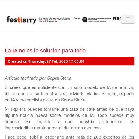
Skip to main content
Inici
Club Festibity
La IA no es la solución para todo
Created on Thursday, 27 Feb 2025 17:03:00
La Festibity
Partners
Artículo facilitado por Sopra Steria
Si crees que es suficiente con un solo modelo de IA generativa,
Mencions
tienes que pensártelo otra vez, advierte Marius Sandbu, experto
en IA y evangelista cloud en Sopra Steria.
Notícies
Ni siquiera puedes tomarte una taza de café antes de que haya
Mèdia
alguna noticia nueva sobre modelos de IA. Todo sucede muy
deprisa. Sin importar a qué industria pertenezcas, es
Altres edicions
imprescindible mantenerse al día de los avances.
Hace poco, subí al escenario ante más de 200 expertos de los