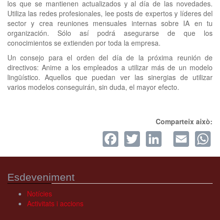
los que se mantienen actualizados y al día de las novedades.
Utiliza las redes profesionales, lee posts de expertos y líderes del
sector y crea reuniones mensuales internas sobre IA en tu
organización. Sólo así podrá asegurarse de que los
conocimientos se extienden por toda la empresa.
Un consejo para el orden del día de la próxima reunión de
directivos: Anime a los empleados a utilizar más de un modelo
lingüístico. Aquellos que puedan ver las sinergias de utilizar
varios modelos conseguirán, sin duda, el mayor efecto.
Comparteix això:
Facebook
Twitter
LinkedI
Ema
W
Esdeveniment
Notícies
Activitats i accions