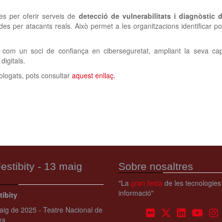
s per oferir serveis de
detecció de vulnerabilitats i diagnòstic 
des per atacants reals. Això permet a les organitzacions identificar pos
m un soci de confiança en ciberseguretat, ampliant la seva capac
digitals.
ologats, pots consultar
aquest enllaç.
estibity - 13 maig
Sobre nosaltres
"La
gran festa
de les tecnologies
informació"
tibity
ig de 2025 - Teatre Nacional de
ya