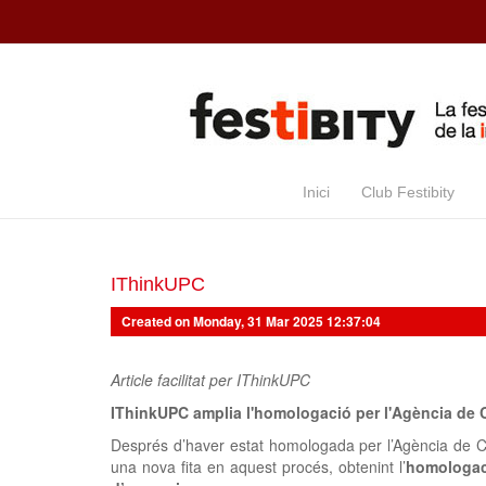
Skip to main content
Inici
Club Festibity
IThinkUPC
Created on Monday, 31 Mar 2025 12:37:04
Article facilitat per IThinkUPC
IThinkUPC amplia l'homologació per l'Agència de C
Després d’haver estat homologada per l’Agència de Ci
una nova fita en aquest procés, obtenint l’
homologaci