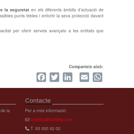
de la seguretat
en els diferents àmbits d’actuació de
sibles punts febles i enfortir la seva protecció davant
itat per oferir serveis avançats a les entitats que
Comparteix això:
Facebook
Twitter
LinkedIn
Email
Whats
Contacte
 de la
Per a més informació:
festibity@festibity.com
T. 93 000 92 02