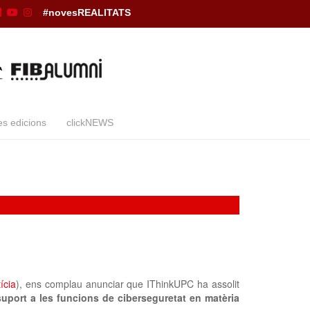
#novesREALITATS
es edicions
clickNEWS
tícia
), ens complau anunciar que IThinkUPC ha assolit
suport a les funcions de ciberseguretat en matèria