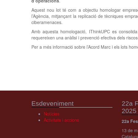
d’operacions
.
Aquest nou lot té com a objectiu homologar emprese
l’Agència, mitjançant la replicació de tècniques empra
ciberamenaces.
Amb aquesta homologació, IThinkUPC es consolida co
requereixen una anàlisi i prevenció efectiva dels riscos 
Per a més informació sobre l’Acord Marc i els lots hom
Esdeveniment
22a F
2025
Notícies
Activitats i accions
22a Fes
13 de ma
Catalun