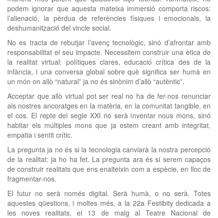
podem ignorar que aquesta mateixa immersió comporta riscos:
l’alienació, la pèrdua de referències físiques i emocionals, la
deshumanització del vincle social.
No es tracta de rebutjar l’avenç tecnològic, sinó d’afrontar amb
responsabilitat el seu impacte. Necessitem construir una ètica de
la realitat virtual: polítiques clares, educació crítica des de la
infància, i una conversa global sobre què significa ser humà en
un món on allò “natural” ja no és sinònim d’allò “autèntic”.
Acceptar que allò virtual pot ser real no ha de fer-nos renunciar
als nostres ancoratges en la matèria, en la comunitat tangible, en
el cos. El repte del segle XXI no serà inventar nous mons, sinó
habitar els múltiples mons que ja estem creant amb integritat,
empatia i sentit crític.
La pregunta ja no és si la tecnologia canviarà la nostra percepció
de la realitat: ja ho ha fet. La pregunta ara és si serem capaços
de construir realitats que ens enalteixin com a espècie, en lloc de
fragmentar-nos.
El futur no serà només digital. Serà humà, o no serà. Totes
aquestes qüestions, i moltes més, a la 22a Festibity dedicada a
les noves realitats, el 13 de maig al Teatre Nacional de