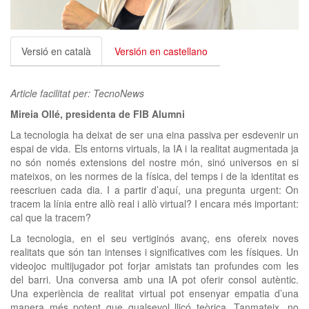
clickNEWS
Versió en català
Versión en castellano
Article facilitat per: TecnoNews
Mireia Ollé, presidenta de FIB Alumni
La tecnologia ha deixat de ser una eina passiva per esdevenir un
espai de vida. Els entorns virtuals, la IA i la realitat augmentada ja
no són només extensions del nostre món, sinó universos en si
mateixos, on les normes de la física, del temps i de la identitat es
reescriuen cada dia. I a partir d’aquí, una pregunta urgent: On
tracem la línia entre allò real i allò virtual? I encara més important:
cal que la tracem?
La tecnologia, en el seu vertiginós avanç, ens ofereix noves
realitats que són tan intenses i significatives com les físiques. Un
videojoc multijugador pot forjar amistats tan profundes com les
del barri. Una conversa amb una IA pot oferir consol autèntic.
Una experiència de realitat virtual pot ensenyar empatia d’una
manera més potent que qualsevol lliçó teòrica. Tanmateix, no