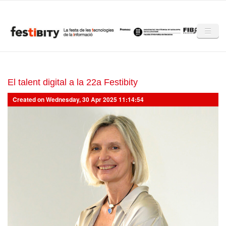
Skip to main content
Inici
Club Festibity
El talent digital a la 22a Festibity
Created on Wednesday, 30 Apr 2025 11:14:54
La Festibity
Partners
Mencions
Notícies
Mèdia
Altres edicions