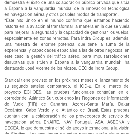
demuestra el éxito de una colaboración público-privada que sitúa
a España a la vanguardia mundial de la innovación tecnológica
en navegación aérea y otros posibles modos de transporte”.
“Este hito único en el mundo confirma que estamos haciendo
historia en la aviación al transformar la manera en la que se vuela
para mejorar la seguridad y la capacidad de gestionar los vuelos,
especialmente en zonas remotas. Para Indra Group es, además,
una muestra del enorme potencial que tiene la suma de la
experiencia y capacidades espaciales a las de otros negocios, en
este caso la gestión del tráfico aéreo, para impulsarsoluciones
disruptivas que sitúen a España a la vanguardia mundial”, ha
destacado José Vicente de los Mozos, CEO de Indra Group.
Startical tiene previsto en los próximos meses el lanzamiento de
su segundo satélite demostrado, el IOD-2. En el marco del
proyecto ECHOES, las pruebas funcionales continúan en el
corredor del Atlántico Sur, cubriendo las Regiones de Información
de Vuelo (FIR) de Canarias, Azores-Santa María, Dakar
Oceánica, Cabo Verde y el Atlántico de Brasil. Estas pruebas
cuentan con la colaboración de los proveedores de servicio de
navegación aérea ENAIRE, NAV Portugal, ASA, ASECNA y
DECEA, lo que demuestra el sólido apoyo internacional a la visión
de Startical. Los resultados de estas pruebas serán clave para