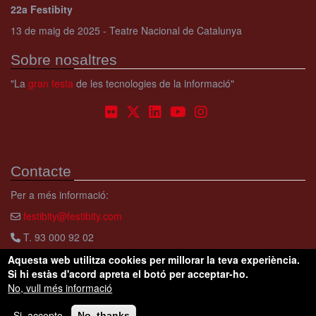
22a Festibity
13 de maig de 2025 - Teatre Nacional de Catalunya
Sobre nosaltres
"La
gran festa
de les tecnologies de la informació"
Contacte
Per a més informació:
festibity@festibity.com
T. 93 000 92 02
Aquesta web utilitza cookies per millorar la teva experiència.
Si hi estàs d'acord apreta el botó per acceptar-ho.
No, vull més informació
Copyright © Festibity.
Condicions d'ús
Avís legal
Si, accepto
No, thanks