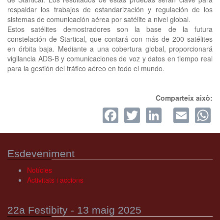
respaldar los trabajos de estandarización y regulación de los
sistemas de comunicación aérea por satélite a nivel global.
Estos satélites demostradores son la base de la futura
constelación de Startical, que contará con más de 200 satélites
en órbita baja. Mediante a una cobertura global, proporcionará
vigilancia ADS-B y comunicaciones de voz y datos en tiempo real
para la gestión del tráfico aéreo en todo el mundo.
Comparteix això:
Facebook
Twitter
LinkedI
Ema
W
Esdeveniment
Notícies
Activitats i accions
22a Festibity - 13 maig 2025