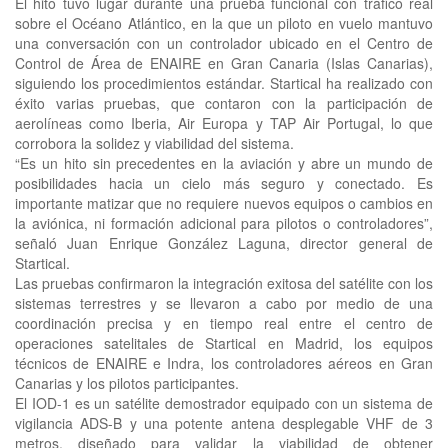
El hito tuvo lugar durante una prueba funcional con tráfico real
sobre el Océano Atlántico, en la que un piloto en vuelo mantuvo
una conversación con un controlador ubicado en el Centro de
Control de Área de ENAIRE en Gran Canaria (Islas Canarias),
siguiendo los procedimientos estándar. Startical ha realizado con
éxito varias pruebas, que contaron con la participación de
aerolíneas como Iberia, Air Europa y TAP Air Portugal, lo que
corrobora la solidez y viabilidad del sistema.
“Es un hito sin precedentes en la aviación y abre un mundo de
posibilidades hacia un cielo más seguro y conectado. Es
importante matizar que no requiere nuevos equipos o cambios en
la aviónica, ni formación adicional para pilotos o controladores”,
señaló Juan Enrique González Laguna, director general de
Startical.
Las pruebas confirmaron la integración exitosa del satélite con los
sistemas terrestres y se llevaron a cabo por medio de una
coordinación precisa y en tiempo real entre el centro de
operaciones satelitales de Startical en Madrid, los equipos
técnicos de ENAIRE e Indra, los controladores aéreos en Gran
Canarias y los pilotos participantes.
El IOD-1 es un satélite demostrador equipado con un sistema de
vigilancia ADS-B y una potente antena desplegable VHF de 3
metros, diseñado para validar la viabilidad de obtener