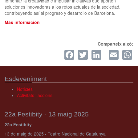
fomentar la creatividad e impulsar iniciativas que aporten
soluciones innovadoras a los retos actuales de la sociedad,
contribuyendo así al progreso y desarrollo de Barcelona.
Más información
Comparteix això:
Facebook
Twitter
LinkedI
Ema
W
Esdeveniment
Notícies
Activitats i accions
22a Festibity - 13 maig 2025
22a Festibity
13 de maig de 2025 - Teatre Nacional de Catalunya