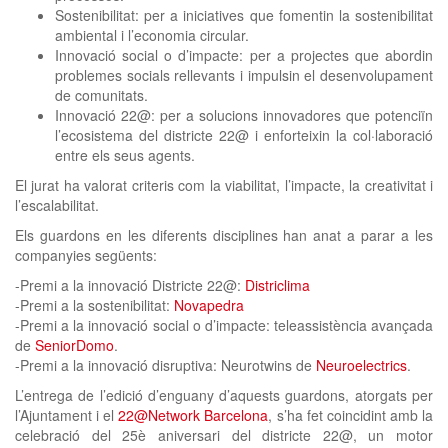
Sostenibilitat: per a iniciatives que fomentin la sostenibilitat
ambiental i l’economia circular.
Innovació social o d’impacte: per a projectes que abordin
problemes socials rellevants i impulsin el desenvolupament
de comunitats.
Innovació 22@: per a solucions innovadores que potenciïn
l’ecosistema del districte 22@ i enforteixin la col·laboració
entre els seus agents.
El jurat ha valorat criteris com la viabilitat, l’impacte, la creativitat i
l’escalabilitat.
Els guardons en les diferents disciplines han anat a parar a les
companyies següents:
-Premi a la innovació Districte 22@:
Districlima
-Premi a la sostenibilitat:
Novapedra
-Premi a la innovació social o d’impacte: teleassistència avançada
de
SeniorDomo
.
-Premi a la innovació disruptiva: Neurotwins de
Neuroelectrics
.
L’entrega de l’edició d’enguany d’aquests guardons, atorgats per
l’Ajuntament i el
22@Network Barcelona
, s’ha fet coincidint amb la
celebració del 25è aniversari del districte 22@, un motor